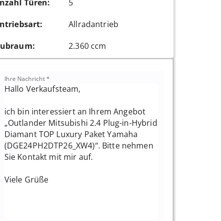
nzahl Türen
:
5
ntriebsart
:
Allradantrieb
ubraum
:
2.360 ccm
Ihre Nachricht
*