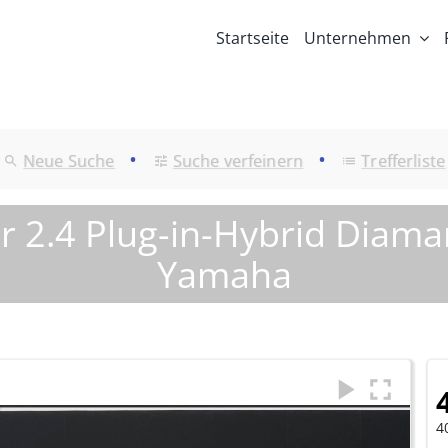
Startseite
Unternehmen
•
•
Neue Suche
Suche verfeinern
Trefferliste
r 2.4 Plug-in-Hybrid Diam
Yamaha
4