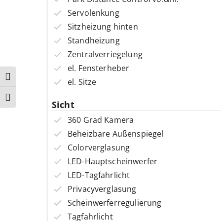
Servolenkung
Sitzheizung hinten
Standheizung
Zentralverriegelung
el. Fensterheber
Umschalten auf hohe Kontraste
el. Sitze
Schrift vergrößern
Sicht
360 Grad Kamera
Beheizbare Außenspiegel
Colorverglasung
LED-Hauptscheinwerfer
LED-Tagfahrlicht
Privacyverglasung
Scheinwerferregulierung
Tagfahrlicht