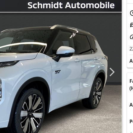
2
A
F
(
A
P