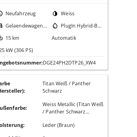
Neufahrzeug
Weiss
Gelaendewagen / Pickup
PlugIn Hybrid-Benzin
15 km
Automatik
25 kW (306 PS)
ngebotsnummer:
DGE24PH2DTP26_XW4
arbe
Titan Weiß / Panther
Hersteller)
:
Schwarz
Weiss Metallic (Titan Weiß
ußenfarbe
:
/ Panther Schwarz...
olsterung
:
Leder (Braun)