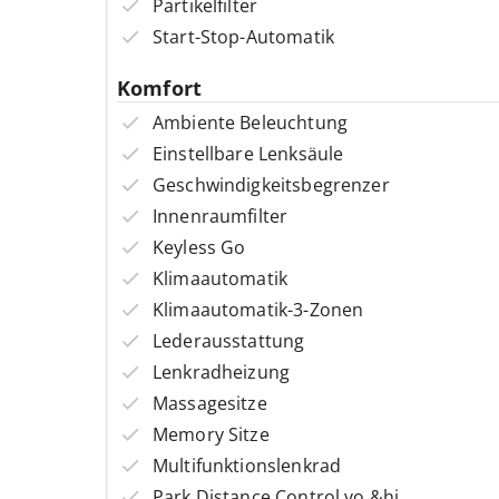
Partikelfilter
Start-Stop-Automatik
Komfort
Ambiente Beleuchtung
Einstellbare Lenksäule
Geschwindigkeitsbegrenzer
Innenraumfilter
Keyless Go
Klimaautomatik
Klimaautomatik-3-Zonen
Lederausstattung
Lenkradheizung
Massagesitze
Memory Sitze
Multifunktionslenkrad
Park Distance Control vo.&hi.