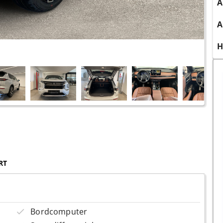
A
A
H
RT
Bordcomputer