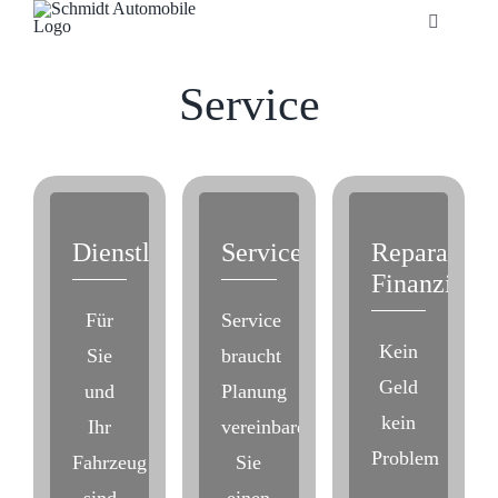
Zum
Toggle
Inhalt
Navigatio
springen
Startseite
Service
Unternehmen
Fahrzeuge
Dienstleistungen
Servicetermin
Reparatur
Finanzieru
Neuheiten
Für
Service
Kein
Sie
braucht
Service
Geld
und
Planung
kein
Ihr
vereinbaren
Bonuskarte
Problem
Fahrzeug
Sie