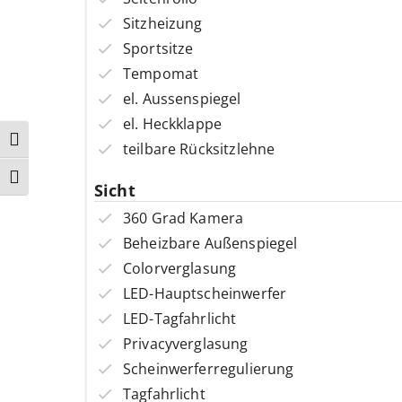
Sitzheizung
Sportsitze
Tempomat
el. Aussenspiegel
el. Heckklappe
Umschalten auf hohe Kontraste
teilbare Rücksitzlehne
Schrift vergrößern
Sicht
360 Grad Kamera
Beheizbare Außenspiegel
Colorverglasung
LED-Hauptscheinwerfer
LED-Tagfahrlicht
Privacyverglasung
Scheinwerferregulierung
Tagfahrlicht