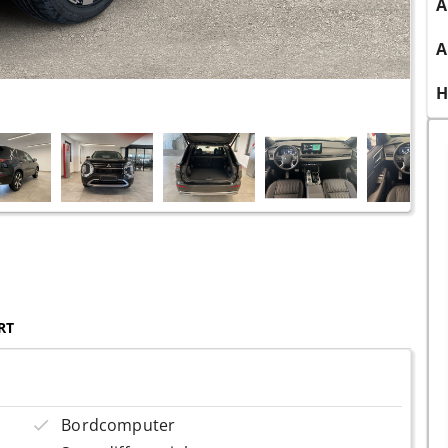
A
A
H
RT
Bordcomputer