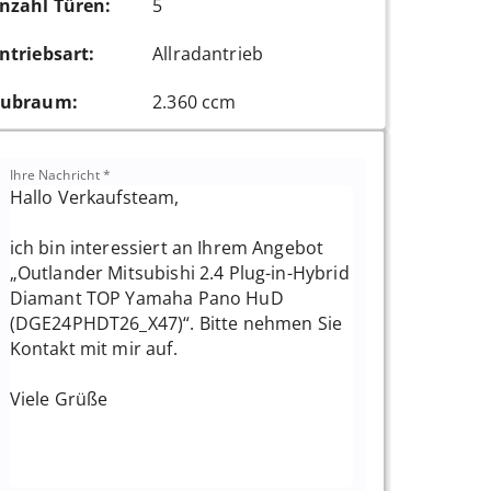
nzahl Türen
:
5
ntriebsart
:
Allradantrieb
ubraum
:
2.360 ccm
Ihre Nachricht
*