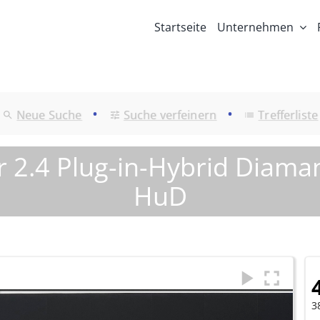
Startseite
Unternehmen
•
•
Neue Suche
Suche verfeinern
Trefferliste
r 2.4 Plug-in-Hybrid Dia
HuD
3