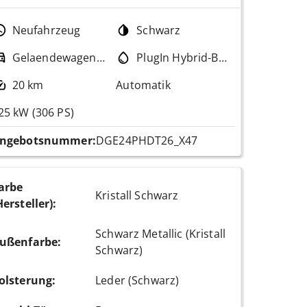
Neufahrzeug
Schwarz
Gelaendewagen / Pickup
PlugIn Hybrid-Benzin
20 km
Automatik
25 kW (306 PS)
ngebotsnummer:
DGE24PHDT26_X47
arbe
Kristall Schwarz
Hersteller)
:
Schwarz Metallic (Kristall
ußenfarbe
:
Schwarz)
olsterung
:
Leder (Schwarz)