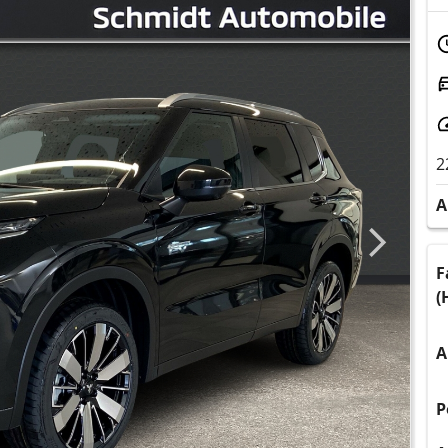
2
A
F
(
A
P