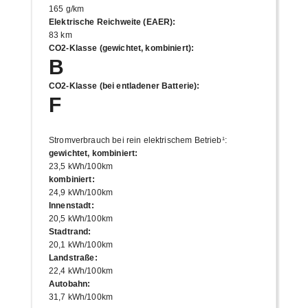
165 g/km
Elektrische Reichweite (EAER)
:
83 km
CO2-Klasse (gewichtet, kombiniert)
:
B
CO2-Klasse (bei entladener Batterie)
:
F
Stromverbrauch bei rein elektrischem Betrieb¹
:
gewichtet, kombiniert
:
23,5 kWh/100km
kombiniert
:
24,9 kWh/100km
Innenstadt
:
20,5 kWh/100km
Stadtrand
:
20,1 kWh/100km
Landstraße
:
22,4 kWh/100km
Autobahn
:
31,7 kWh/100km