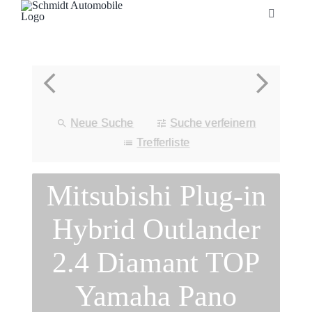
Zum
Toggle
Inhalt
Navigatio
springen
Startseite
Unternehmen
Neue Suche
Suche verfeinern
Fahrzeuge
Trefferliste
Mitsubishi Plug-in
Neuheiten
Hybrid Outlander
Service
2.4 Diamant TOP
Bonuskarte
Yamaha Pano