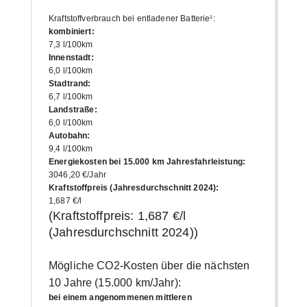
Kraftstoffverbrauch bei entladener Batterie¹
:
kombiniert
:
7,3 l/100km
Innenstadt
:
6,0 l/100km
Stadtrand
:
6,7 l/100km
Landstraße
:
6,0 l/100km
Autobahn
:
9,4 l/100km
Energiekosten bei 15.000 km Jahresfahrleistung
:
3046,20 €/Jahr
Kraftstoffpreis (Jahresdurchschnitt 2024)
:
1,687 €/l
(Kraftstoffpreis:
1,687 €/l
(Jahresdurchschnitt
2024
))
Mögliche CO2-Kosten über die nächsten
10 Jahre (15.000 km/Jahr):
bei einem angenommenen mittleren