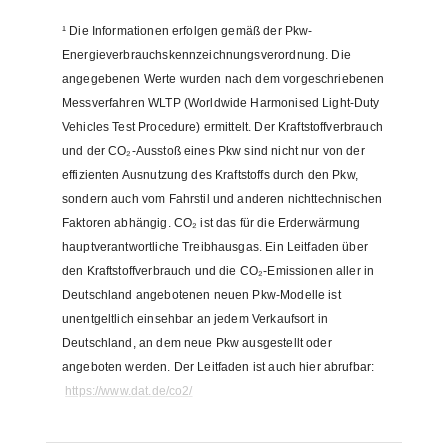
¹
Die Informationen erfolgen gemäß der Pkw-
Energieverbrauchskennzeichnungsverordnung. Die
angegebenen Werte wurden nach dem vorgeschriebenen
Messverfahren WLTP (Worldwide Harmonised Light-Duty
Vehicles Test Procedure) ermittelt. Der Kraftstoffverbrauch
und der CO₂-Ausstoß eines Pkw sind nicht nur von der
effizienten Ausnutzung des Kraftstoffs durch den Pkw,
sondern auch vom Fahrstil und anderen nichttechnischen
Faktoren abhängig. CO₂ ist das für die Erderwärmung
hauptverantwortliche Treibhausgas. Ein Leitfaden über
den Kraftstoffverbrauch und die CO₂-Emissionen aller in
Deutschland angebotenen neuen Pkw-Modelle ist
unentgeltlich einsehbar an jedem Verkaufsort in
Deutschland, an dem neue Pkw ausgestellt oder
angeboten werden. Der Leitfaden ist auch hier abrufbar:
https://www.dat.de/co2/