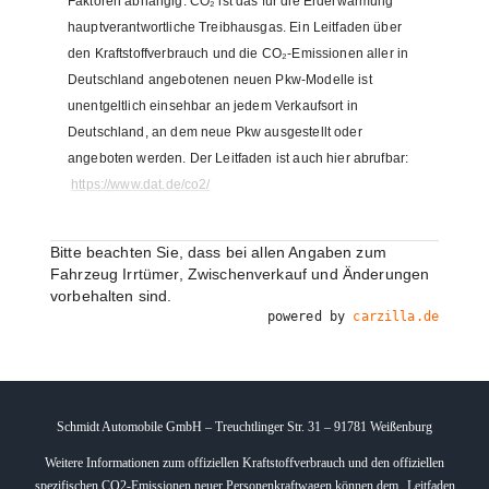
Faktoren abhängig. CO₂ ist das für die Erderwärmung
hauptverantwortliche Treibhausgas. Ein Leitfaden über
den Kraftstoffverbrauch und die CO₂-Emissionen aller in
Deutschland angebotenen neuen Pkw-Modelle ist
unentgeltlich einsehbar an jedem Verkaufsort in
Deutschland, an dem neue Pkw ausgestellt oder
angeboten werden. Der Leitfaden ist auch hier abrufbar:
https://www.dat.de/co2/
Bitte beachten Sie, dass bei allen Angaben zum
Fahrzeug Irrtümer, Zwischenverkauf und Änderungen
vorbehalten sind.
powered by
carzilla.de
Schmidt Automobile GmbH – Treuchtlinger Str. 31 – 91781 Weißenburg
Weitere Informationen zum offiziellen Kraftstoffverbrauch und den offiziellen
spezifischen CO2-Emissionen neuer Personenkraftwagen können dem „Leitfaden