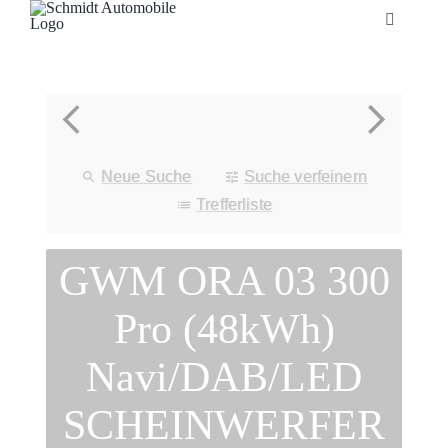
Zum
Toggle
Inhalt
Navigatio
springen
Startseite
Unternehmen
Neue Suche
Suche verfeinern
Fahrzeuge
Trefferliste
GWM ORA 03 300
Neuheiten
Pro (48kWh)
Service
Navi/DAB/LED
Bonuskarte
SCHEINWERFER