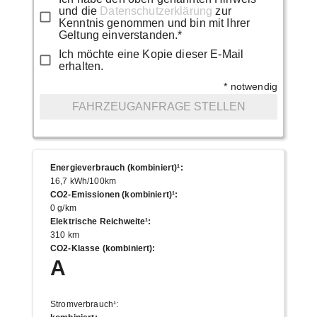
und die
Datenschutzerklärung
zur
Kenntnis genommen und bin mit Ihrer
Geltung einverstanden.*
Ich möchte eine Kopie dieser E-Mail
erhalten.
* notwendig
FAHRZEUGANFRAGE STELLEN
Energieverbrauch (kombiniert)¹
:
16,7 kWh/100km
CO2-Emissionen (kombiniert)¹
:
0 g/km
Elektrische Reichweite¹
:
310 km
CO2-Klasse (kombiniert)
:
A
Stromverbrauch¹
: