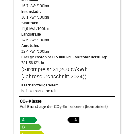
kombiniert
:
16,7 kWh/100km
Innenstadt
:
10,1 kWh/100km
Stadtrand
:
11,9 kWh/100km
Landstraße
:
14,6 kWh/100km
Autobahn
:
22,4 kWh/100km
Energiekosten bei 15.000 km Jahresfahrleistung
:
781,56 €/Jahr
(Strompreis:
31,200 ct/kWh
(Jahresdurchschnitt
2024
))
Kraftfahrzeugsteuer
:
befristet steuerbefreit