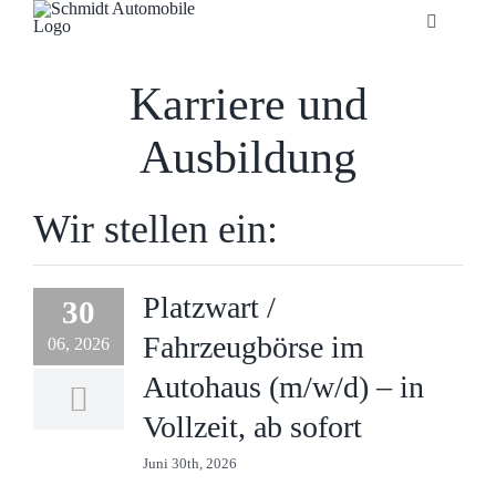
Zum
Toggle
Inhalt
Navigatio
springen
Startseite
Karriere und
Ausbildung
Unternehmen
Wir stellen ein:
Fahrzeuge
Neuheiten
Platzwart /
30
Fahrzeugbörse im
06, 2026
Service
Autohaus (m/w/d) – in
Vollzeit, ab sofort
Bonuskarte
Juni 30th, 2026