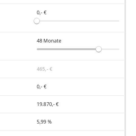
0,- €
48
Monate
465,- €
0,- €
19.870,- €
5,99 %