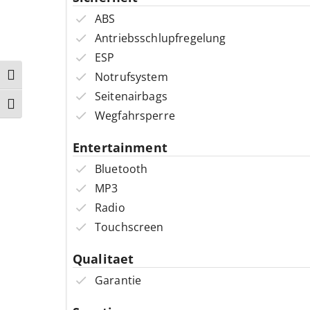
ABS
Antriebsschlupfregelung
ESP
Notrufsystem
Umschalten auf hohe Kontraste
Seitenairbags
Schrift vergrößern
Wegfahrsperre
Entertainment
Bluetooth
MP3
Radio
Touchscreen
Qualitaet
Garantie