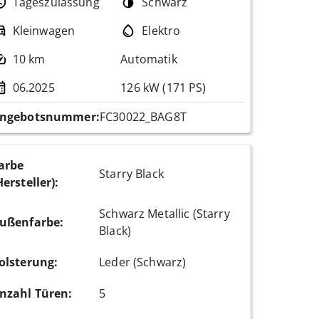
Tageszulassung
Schwarz
Kleinwagen
Elektro
10 km
Automatik
06.2025
126 kW (171 PS)
ngebotsnummer:
FC30022_BAG8T
arbe
Starry Black
Hersteller)
:
Schwarz Metallic (Starry
ußenfarbe
:
Black)
olsterung
:
Leder (Schwarz)
nzahl Türen
:
5