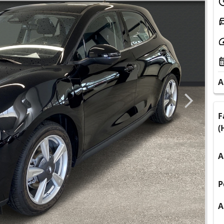
A
F
(
A
P
A