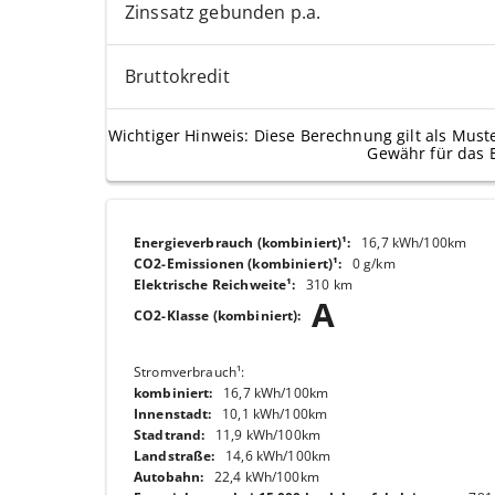
Zinssatz gebunden p.a.
Bruttokredit
Wichtiger Hinweis: Diese Berechnung gilt als Must
Gewähr für das 
Energieverbrauch (kombiniert)¹
:
16,7 kWh/100km
CO2-Emissionen (kombiniert)¹
:
0 g/km
Elektrische Reichweite¹
:
310 km
A
CO2-Klasse (kombiniert)
:
Stromverbrauch¹
:
kombiniert
:
16,7 kWh/100km
Innenstadt
:
10,1 kWh/100km
Stadtrand
:
11,9 kWh/100km
Landstraße
:
14,6 kWh/100km
Autobahn
:
22,4 kWh/100km