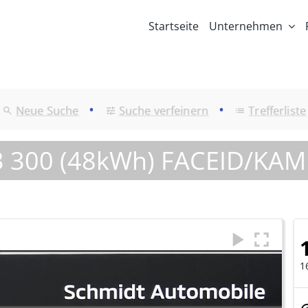
Startseite
Unternehmen
•
•
Neue Suche
Suche verfeinern
Trefferliste
 300 (48kWh) FACEID/KAM
1