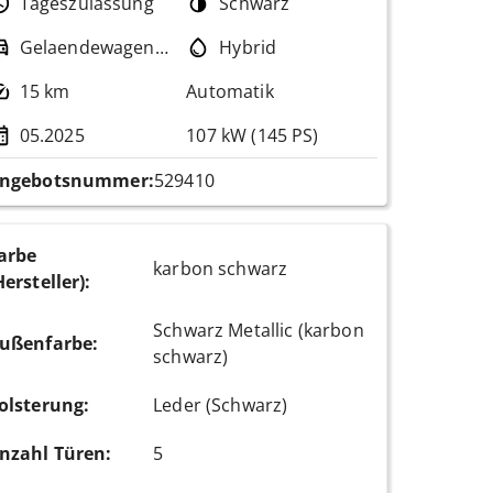
Tageszulassung
Schwarz
Gelaendewagen / Pickup
Hybrid
15 km
Automatik
05.2025
107 kW (145 PS)
ngebotsnummer:
529410
arbe
karbon schwarz
Hersteller)
:
Schwarz Metallic (karbon
ußenfarbe
:
schwarz)
olsterung
:
Leder (Schwarz)
nzahl Türen
:
5