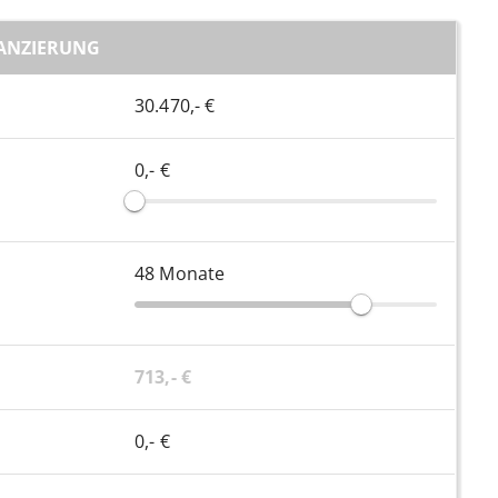
ANZIERUNG
30.470,- €
0,- €
48
Monate
713,- €
0,- €