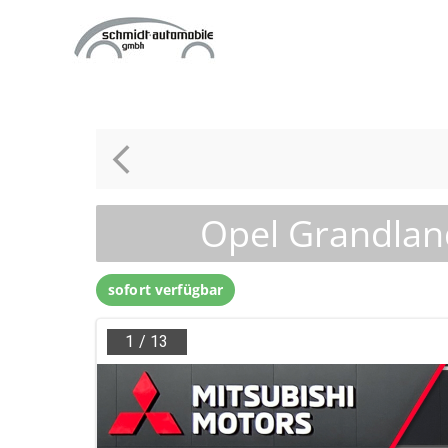
Zum
Inhalt
springen
Opel Grandlan
sofort verfügbar
1
/
13