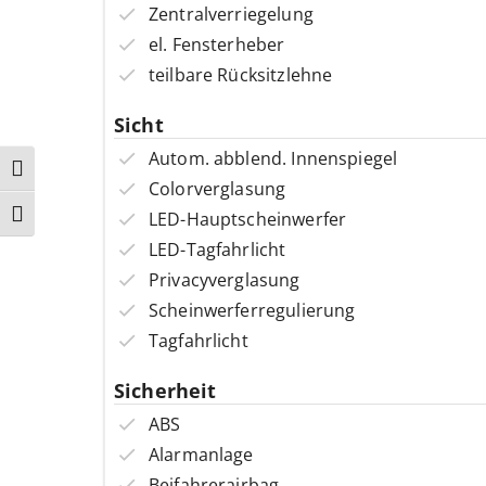
Zentralverriegelung
el. Fensterheber
teilbare Rücksitzlehne
Sicht
Autom. abblend. Innenspiegel
Umschalten auf hohe Kontraste
Colorverglasung
LED-Hauptscheinwerfer
Schrift vergrößern
LED-Tagfahrlicht
Privacyverglasung
Scheinwerferregulierung
Tagfahrlicht
Sicherheit
ABS
Alarmanlage
Beifahrerairbag