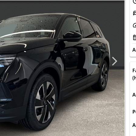
A
F
(
A
P
A