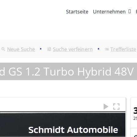
Startseite
Unternehmen
•
•
Neue Suche
Suche verfeinern
Trefferliste
d GS 1.2 Turbo Hybrid 48V
2