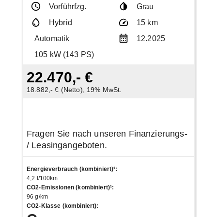
Vorführfzg.
Grau
Hybrid
15 km
Automatik
12.2025
105 kW (143 PS)
22.470,- €
18.882,- € (Netto), 19% MwSt.
Fragen Sie nach unseren Finanzierungs-
/ Leasingangeboten.
Energieverbrauch (kombiniert)¹
:
4,2 l/100km
CO2-Emissionen (kombiniert)¹
:
96 g/km
CO2-Klasse (kombiniert)
: