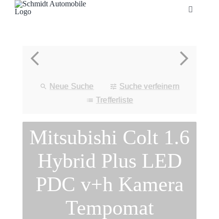
Zum
Toggle
Inhalt
Navigatio
springen
Startseite
Unternehmen
Neue Suche
Suche verfeinern
Fahrzeuge
Trefferliste
Mitsubishi Colt 1.6
Neuheiten
Hybrid Plus LED
Service
PDC v+h Kamera
Bonuskarte
Tempomat