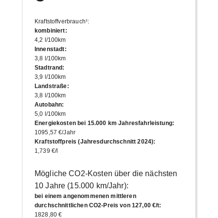
Kraftstoffverbrauch¹
:
kombiniert
:
4,2 l/100km
Innenstadt
:
3,8 l/100km
Stadtrand
:
3,9 l/100km
Landstraße
:
3,8 l/100km
Autobahn
:
5,0 l/100km
Energiekosten bei 15.000 km Jahresfahrleistung
:
1095,57 €/Jahr
Kraftstoffpreis (Jahresdurchschnitt 2024)
:
1,739 €/l
Mögliche CO2-Kosten über die nächsten
10 Jahre (15.000 km/Jahr):
bei einem angenommenen mittleren
durchschnittlichen CO2-Preis von 127,00 €/t
:
1828,80 €