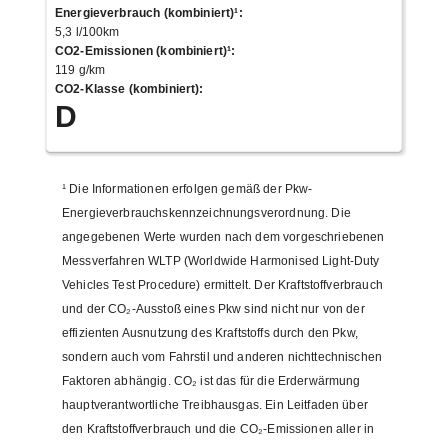
Energieverbrauch (kombiniert)¹
:
5,3 l/100km
CO2-Emissionen (kombiniert)¹
:
119 g/km
CO2-Klasse (kombiniert)
:
D
¹
Die Informationen erfolgen gemäß der Pkw-
Energieverbrauchskennzeichnungsverordnung. Die
angegebenen Werte wurden nach dem vorgeschriebenen
Messverfahren WLTP (Worldwide Harmonised Light-Duty
Vehicles Test Procedure) ermittelt. Der Kraftstoffverbrauch
und der CO₂-Ausstoß eines Pkw sind nicht nur von der
effizienten Ausnutzung des Kraftstoffs durch den Pkw,
sondern auch vom Fahrstil und anderen nichttechnischen
Faktoren abhängig. CO₂ ist das für die Erderwärmung
hauptverantwortliche Treibhausgas. Ein Leitfaden über
den Kraftstoffverbrauch und die CO₂-Emissionen aller in