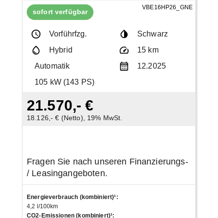
VBE16HP26_GNE
sofort verfügbar
Vorführfzg.
Schwarz
Hybrid
15 km
Automatik
12.2025
105 kW (143 PS)
21.570,- €
18.126,- € (Netto), 19% MwSt.
Fragen Sie nach unseren Finanzierungs-
/ Leasingangeboten.
Energieverbrauch (kombiniert)¹
:
4,2 l/100km
CO2-Emissionen (kombiniert)¹
: