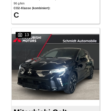
96 g/km
CO2-Klasse (kombiniert)
:
C
13