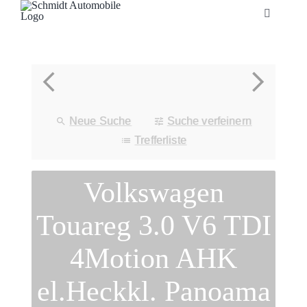
Zum
Toggle
Inhalt
Navigatio
springen
Startseite
Unternehmen
Neue Suche
Suche verfeinern
Fahrzeuge
Trefferliste
Volkswagen
Neuheiten
Touareg 3.0 V6 TDI
Service
4Motion AHK
Bonuskarte
el.Heckkl. Panoama