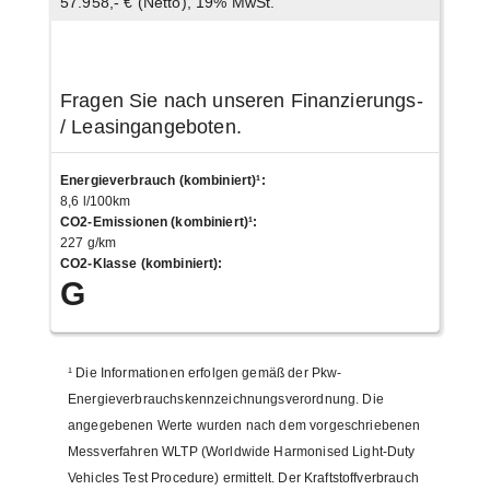
57.958,- € (Netto), 19% MwSt.
Fragen Sie nach unseren Finanzierungs-
/ Leasingangeboten.
Energieverbrauch (kombiniert)¹
:
8,6 l/100km
CO2-Emissionen (kombiniert)¹
:
227 g/km
CO2-Klasse (kombiniert)
:
G
¹
Die Informationen erfolgen gemäß der Pkw-
Energieverbrauchskennzeichnungsverordnung. Die
angegebenen Werte wurden nach dem vorgeschriebenen
Messverfahren WLTP (Worldwide Harmonised Light-Duty
Vehicles Test Procedure) ermittelt. Der Kraftstoffverbrauch