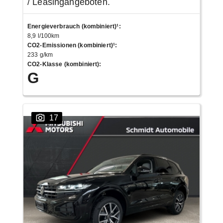
/ Leasingangeboten.
Energieverbrauch (kombiniert)¹
:
8,9 l/100km
CO2-Emissionen (kombiniert)¹
:
233 g/km
CO2-Klasse (kombiniert)
:
G
17