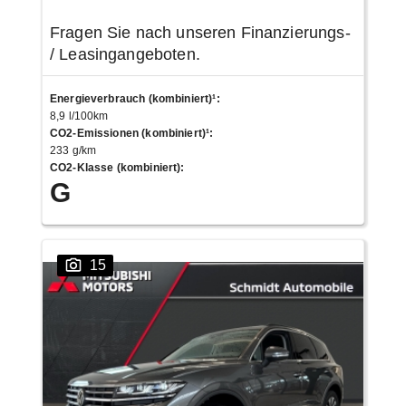
Fragen Sie nach unseren Finanzierungs-
/ Leasingangeboten.
Energieverbrauch (kombiniert)¹
:
8,9 l/100km
CO2-Emissionen (kombiniert)¹
:
233 g/km
CO2-Klasse (kombiniert)
:
G
15