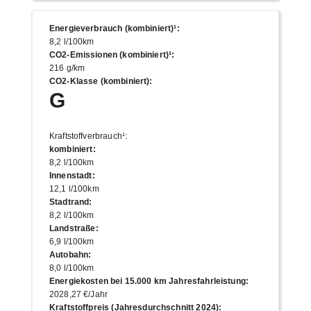
Energieverbrauch (kombiniert)¹
:
8,2 l/100km
CO2-Emissionen (kombiniert)¹
:
216 g/km
CO2-Klasse (kombiniert)
:
G
Kraftstoffverbrauch¹
:
kombiniert
:
8,2 l/100km
Innenstadt
:
12,1 l/100km
Stadtrand
:
8,2 l/100km
Landstraße
:
6,9 l/100km
Autobahn
:
8,0 l/100km
Energiekosten bei 15.000 km Jahresfahrleistung
:
2028,27 €/Jahr
Kraftstoffpreis (Jahresdurchschnitt 2024)
: