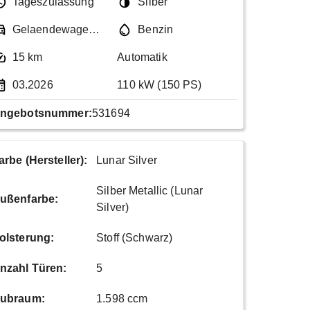
Tageszulassung
Silber
Gelaendewagen / Pickup
Benzin
15 km
Automatik
03.2026
110 kW (150 PS)
ngebotsnummer:
531694
arbe (Hersteller)
:
Lunar Silver
Silber Metallic (Lunar
ußenfarbe
:
Silver)
olsterung
:
Stoff (Schwarz)
nzahl Türen
:
5
ubraum
:
1.598 ccm