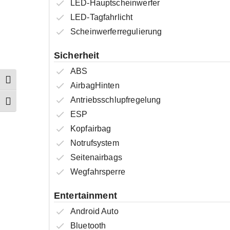
LED-Hauptscheinwerfer
LED-Tagfahrlicht
Scheinwerferregulierung
Sicherheit
ABS
Umschalten auf hohe Kontraste
AirbagHinten
Antriebsschlupfregelung
Schrift vergrößern
ESP
Kopfairbag
Notrufsystem
Seitenairbags
Wegfahrsperre
Entertainment
Android Auto
Bluetooth