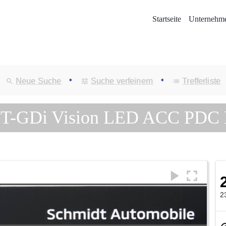
Startseite
Unternehm
•
•
Neue Suche
Suche verfeinern
Trefferliste
.6 T-GDi Vision LED ACC P
2