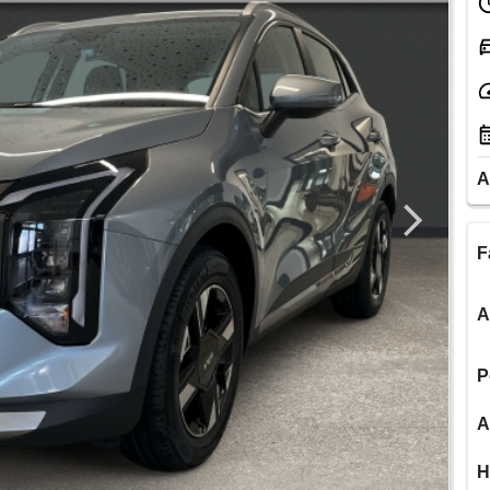
A
F
A
P
A
H