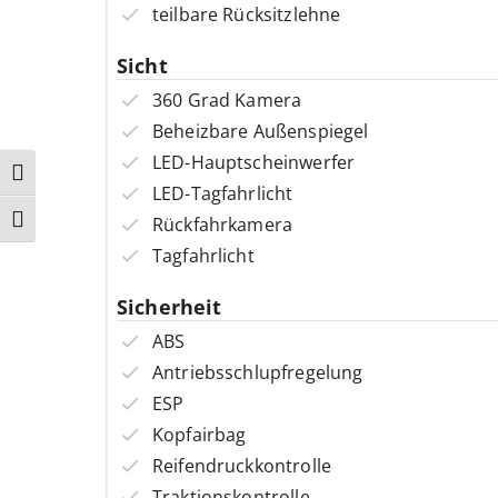
teilbare Rücksitzlehne
Sicht
360 Grad Kamera
Beheizbare Außenspiegel
LED-Hauptscheinwerfer
Umschalten auf hohe Kontraste
LED-Tagfahrlicht
Rückfahrkamera
Schrift vergrößern
Tagfahrlicht
Sicherheit
ABS
Antriebsschlupfregelung
ESP
Kopfairbag
Reifendruckkontrolle
Traktionskontrolle