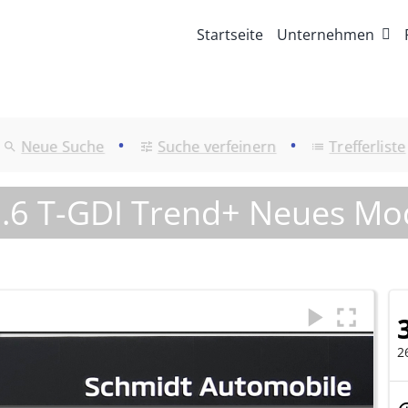
Startseite
Unternehmen
•
•
Neue Suche
Suche verfeinern
Trefferliste
.6 T-GDI Trend+ Neues Mo
2