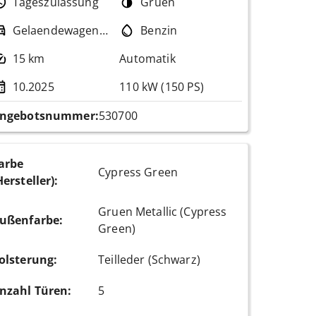
Tageszulassung
Gruen
Gelaendewagen / Pickup
Benzin
15 km
Automatik
10.2025
110 kW (150 PS)
ngebotsnummer:
530700
arbe
Cypress Green
Hersteller)
:
Gruen Metallic (Cypress
ußenfarbe
:
Green)
olsterung
:
Teilleder (Schwarz)
nzahl Türen
:
5