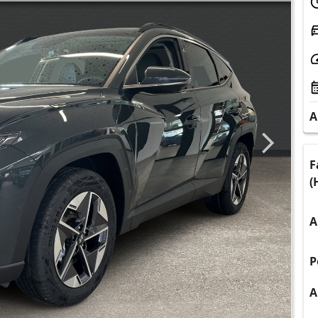
A
F
(
A
P
A