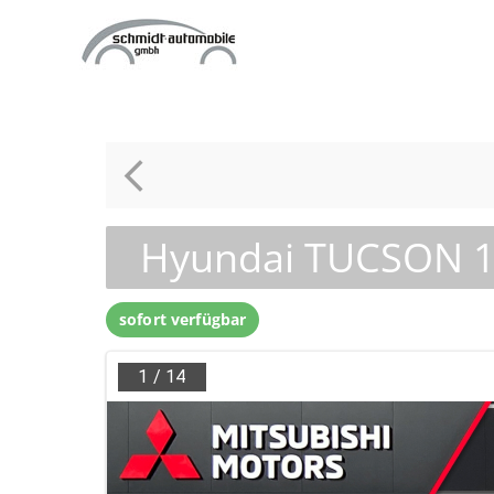
Zum
Inhalt
springen
Hyundai TUCSON 1
sofort verfügbar
1
/
14