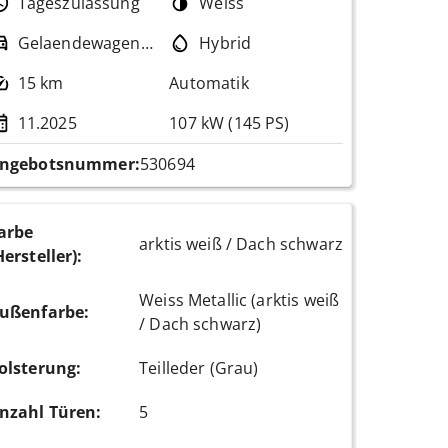
Tageszulassung
Weiss
Gelaendewagen / Pickup
Hybrid
15 km
Automatik
11.2025
107 kW (145 PS)
ngebotsnummer:
530694
arbe
arktis weiß / Dach schwarz
Hersteller)
:
Weiss Metallic (arktis weiß
ußenfarbe
:
/ Dach schwarz)
olsterung
:
Teilleder (Grau)
nzahl Türen
:
5