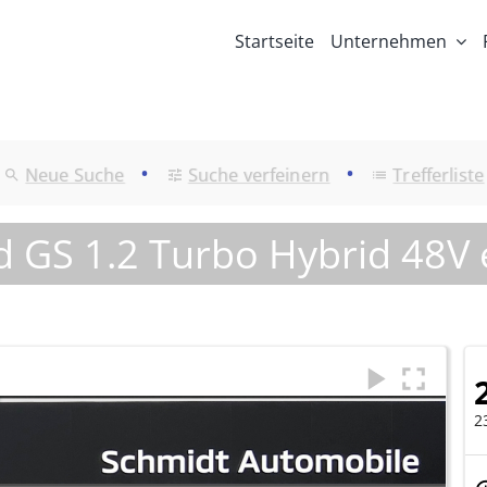
Startseite
Unternehmen
•
•
Neue Suche
Suche verfeinern
Trefferliste
d GS 1.2 Turbo Hybrid 48V
2