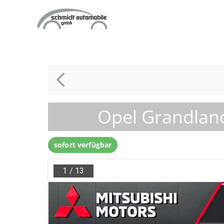
Zum
Inhalt
springen
Opel Grandlan
sofort verfügbar
1
/
13