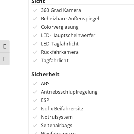
Sicht
360 Grad Kamera
Beheizbare Außenspiegel
Colorverglasung
LED-Hauptscheinwerfer
LED-Tagfahrlicht
Umschalten auf hohe Kontraste
Rückfahrkamera
Tagfahrlicht
Schrift vergrößern
Sicherheit
ABS
Antriebsschlupfregelung
ESP
Isofix Beifahrersitz
Notrufsystem
Seitenairbags
Wegfahrsperre