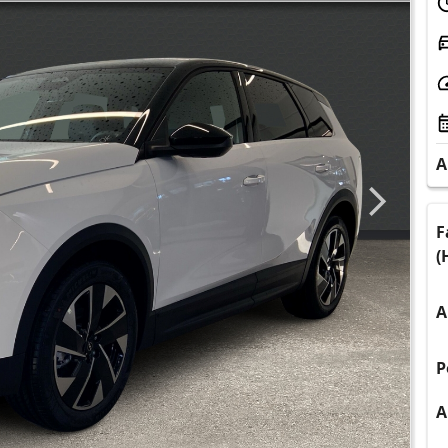
A
F
(
A
P
A