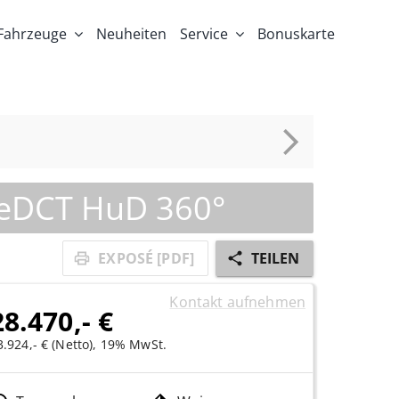
Fahrzeuge
Neuheiten
Service
Bonuskarte
 eDCT HuD 360°
EXPOSÉ [PDF]
TEILEN
Kontakt aufnehmen
28.470,- €
3.924,- € (Netto), 19% MwSt.