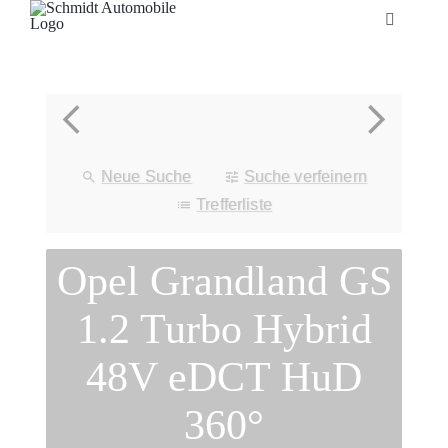
Zum
Toggle
Inhalt
Navigatio
springen
Startseite
Unternehmen
Neue Suche
Suche verfeinern
Fahrzeuge
Trefferliste
Opel Grandland GS
Neuheiten
1.2 Turbo Hybrid
Service
48V eDCT HuD
Bonuskarte
360°