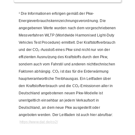
¹
Die Informationen erfolgen gemäß der Pkw-
Energieverbrauchskennzeichnungsverordnung. Die
angegebenen Werte wurden nach dem vorgeschriebenen
Messverfahren WLTP (Worldwide Harmonised Light-Duty
Vehicles Test Procedure) ermittelt. Der Kraftstoffverbrauch
und der CO₂-Ausstoß eines Pkw sind nicht nur von der
effizienten Ausnutzung des Kraftstoffs durch den Pkw,
sondern auch vom Fahrstil und anderen nichttechnischen
Faktoren abhängig. CO₂ ist das für die Erderwärmung
hauptverantwortliche Treibhausgas. Ein Leitfaden über
den Kraftstoffverbrauch und die CO₂-Emissionen aller in
Deutschland angebotenen neuen Pkw-Modelle ist
unentgeltlich einsehbar an jedem Verkaufsort in
Deutschland, an dem neue Pkw ausgestellt oder
angeboten werden. Der Leitfaden ist auch hier abrufbar:
https://www.dat.de/co2/