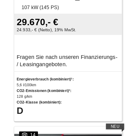
107 kW (145 PS)
29.670,- €
24.933,- € (Netto), 19% MwSt.
Fragen Sie nach unseren Finanzierungs-
/ Leasingangeboten.
Energieverbrauch (kombiniert)¹
:
5,6 l/100km
CO2-Emissionen (kombiniert)¹
:
128 g/km
CO2-Klasse (kombiniert)
:
D
NEU
14