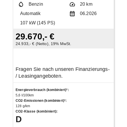
Benzin
20 km
Automatik
06.2026
107 kW (145 PS)
29.670,- €
24.933,- € (Netto), 19% MwSt.
Fragen Sie nach unseren Finanzierungs-
/ Leasingangeboten.
Energieverbrauch (kombiniert)¹
:
5,6 l/100km
CO2-Emissionen (kombiniert)¹
:
128 g/km
CO2-Klasse (kombiniert)
:
D