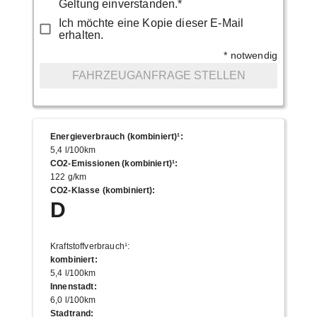
Geltung einverstanden.*
Ich möchte eine Kopie dieser E-Mail
erhalten.
* notwendig
FAHRZEUGANFRAGE STELLEN
Energieverbrauch (kombiniert)¹
:
5,4 l/100km
CO2-Emissionen (kombiniert)¹
:
122 g/km
CO2-Klasse (kombiniert)
:
D
Kraftstoffverbrauch¹
:
kombiniert
:
5,4 l/100km
Innenstadt
:
6,0 l/100km
Stadtrand
: