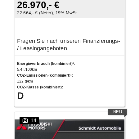
26.970,- €
22.664,- € (Netto), 19% MwSt.
Fragen Sie nach unseren Finanzierungs-
/ Leasingangeboten.
Energieverbrauch (kombiniert)¹
:
5,4 l/100km
CO2-Emissionen (kombiniert)¹
:
122 g/km
CO2-Klasse (kombiniert)
:
D
NEU
14