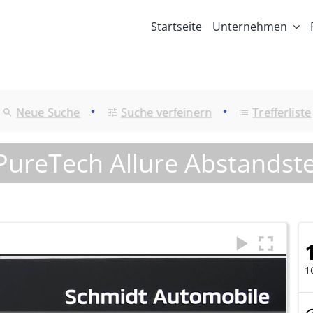
Startseite
Unternehmen
•
•
Neue Suche
Suche verfeinern
Trefferliste
 PureTech Allure Abstand
1