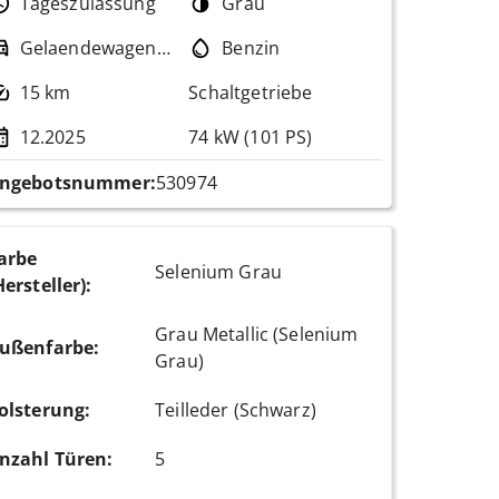
Tageszulassung
Grau
Gelaendewagen / Pickup
Benzin
15 km
Schaltgetriebe
12.2025
74 kW (101 PS)
ngebotsnummer:
530974
arbe
Selenium Grau
Hersteller)
:
Grau Metallic (Selenium
ußenfarbe
:
Grau)
olsterung
:
Teilleder (Schwarz)
nzahl Türen
:
5