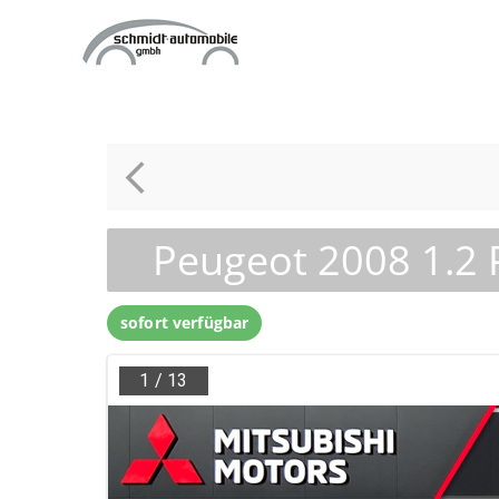
Zum
Inhalt
springen
Peugeot 2008 1.2
sofort verfügbar
1
/
13