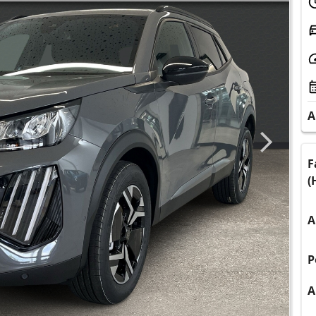
A
F
(
A
P
A