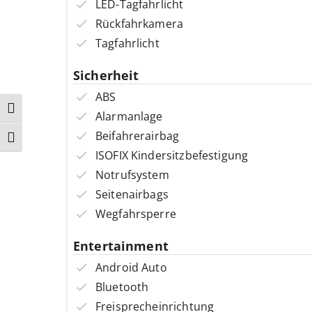
LED-Tagfahrlicht
Rückfahrkamera
Tagfahrlicht
Sicherheit
ABS
Umschalten auf hohe Kontraste
Alarmanlage
Beifahrerairbag
Schrift vergrößern
ISOFIX Kindersitzbefestigung
Notrufsystem
Seitenairbags
Wegfahrsperre
Entertainment
Android Auto
Bluetooth
Freisprecheinrichtung