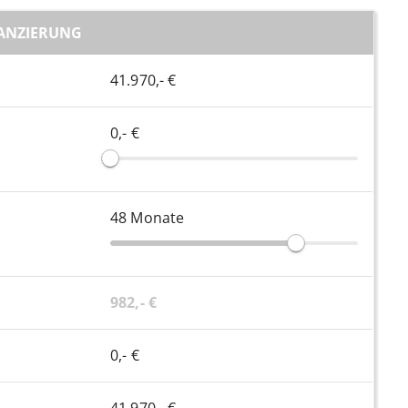
ANZIERUNG
41.970,- €
0,- €
48
Monate
982,- €
0,- €