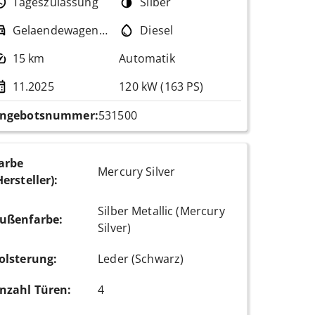
Tageszulassung
Silber
Gelaendewagen / Pickup
Diesel
15 km
Automatik
11.2025
120 kW (163 PS)
ngebotsnummer:
531500
arbe
Mercury Silver
Hersteller)
:
Silber Metallic (Mercury
ußenfarbe
:
Silver)
olsterung
:
Leder (Schwarz)
nzahl Türen
:
4