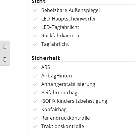
Sicht
Beheizbare Außenspiegel
LED-Hauptscheinwerfer
LED-Tagfahrlicht
Rückfahrkamera
Tagfahrlicht
Umschalten auf hohe Kontraste
Sicherheit
Schrift vergrößern
ABS
AirbagHinten
Anhängerstabilisierung
Beifahrerairbag
ISOFIX Kindersitzbefestigung
Kopfairbag
Reifendruckkontrolle
Traktionskontrolle