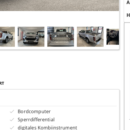
A
H
RT
Bordcomputer
Sperrdifferential
digitales Kombiinstrument