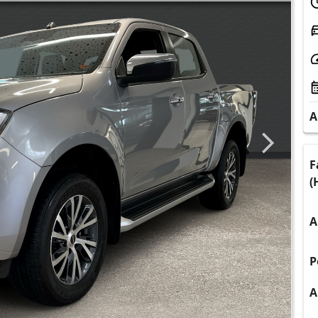
A
F
(
A
P
A