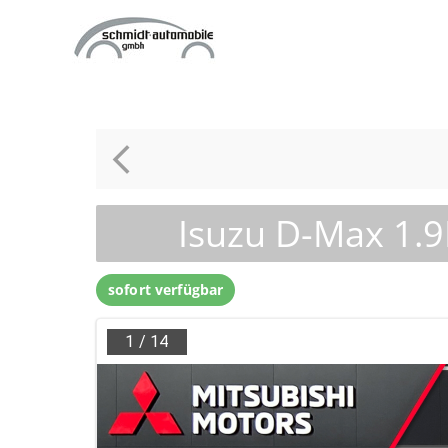
Zum
Inhalt
springen
Isuzu D-Max 1.
sofort verfügbar
1
/
14