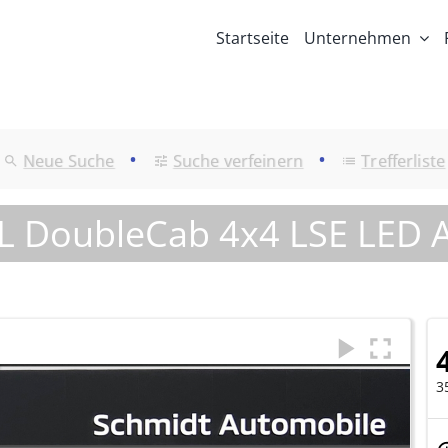
Startseite
Unternehmen
•
•
Neue Suche
Suche verfeinern
Trefferliste
9L DoubleCab 4x4 LSE LED
3