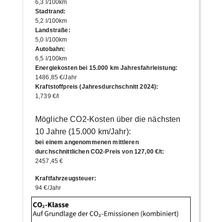
6,3 l/100km
Stadtrand
:
5,2 l/100km
Landstraße
:
5,0 l/100km
Autobahn
:
6,5 l/100km
Energiekosten bei 15.000 km Jahresfahrleistung
:
1486,85 €/Jahr
Kraftstoffpreis (Jahresdurchschnitt 2024)
:
1,739 €/l
Mögliche CO2-Kosten über die nächsten
10 Jahre (15.000 km/Jahr):
bei einem angenommenen mittleren
durchschnittlichen CO2-Preis von 127,00 €/t
:
2457,45 €
Kraftfahrzeugsteuer
:
94 €/Jahr