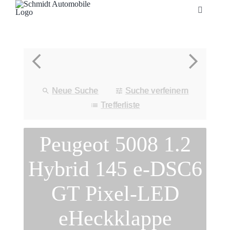
Zum
Toggle
Inhalt
Navigatio
springen
Startseite
Unternehmen
Neue Suche
Suche verfeinern
Fahrzeuge
Trefferliste
Peugeot 5008 1.2
Neuheiten
Hybrid 145 e-DSC6
Service
GT Pixel-LED
Bonuskarte
eHeckklappe