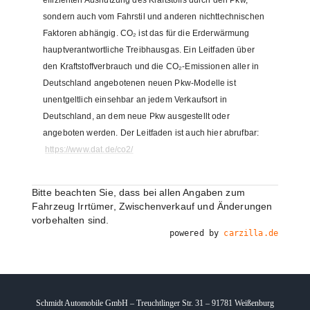
effizienten Ausnutzung des Kraftstoffs durch den Pkw,
sondern auch vom Fahrstil und anderen nichttechnischen
Faktoren abhängig. CO₂ ist das für die Erderwärmung
hauptverantwortliche Treibhausgas. Ein Leitfaden über
den Kraftstoffverbrauch und die CO₂-Emissionen aller in
Deutschland angebotenen neuen Pkw-Modelle ist
unentgeltlich einsehbar an jedem Verkaufsort in
Deutschland, an dem neue Pkw ausgestellt oder
angeboten werden. Der Leitfaden ist auch hier abrufbar:
https://www.dat.de/co2/
Bitte beachten Sie, dass bei allen Angaben zum
Fahrzeug Irrtümer, Zwischenverkauf und Änderungen
vorbehalten sind.
powered by
carzilla.de
Schmidt Automobile GmbH – Treuchtlinger Str. 31 – 91781 Weißenburg