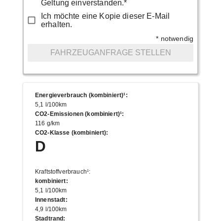
Geltung einverstanden.*
Ich möchte eine Kopie dieser E-Mail
erhalten.
* notwendig
FAHRZEUGANFRAGE STELLEN
Energieverbrauch (kombiniert)¹
:
5,1 l/100km
CO2-Emissionen (kombiniert)¹
:
116 g/km
CO2-Klasse (kombiniert)
:
D
Kraftstoffverbrauch¹
:
kombiniert
:
5,1 l/100km
Innenstadt
:
4,9 l/100km
Stadtrand
: