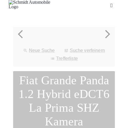
Zum
Toggle
Inhalt
Navigatio
springen
Startseite
Unternehmen
Neue Suche
Suche verfeinern
Fahrzeuge
Trefferliste
Fiat Grande Panda
Neuheiten
1.2 Hybrid eDCT6
Service
La Prima SHZ
Bonuskarte
Kamera