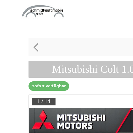
Zum
Inhalt
springen
Mitsubishi Colt 
sofort verfügbar
1
/
14