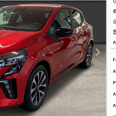
A
F
A
P
A
A