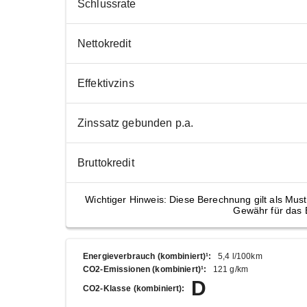
Schlussrate
Nettokredit
Effektivzins
Zinssatz gebunden p.a.
Bruttokredit
Wichtiger Hinweis: Diese Berechnung gilt als Must
Gewähr für das 
Energieverbrauch (kombiniert)¹
:
5,4 l/100km
CO2-Emissionen (kombiniert)¹
:
121 g/km
D
CO2-Klasse (kombiniert)
: