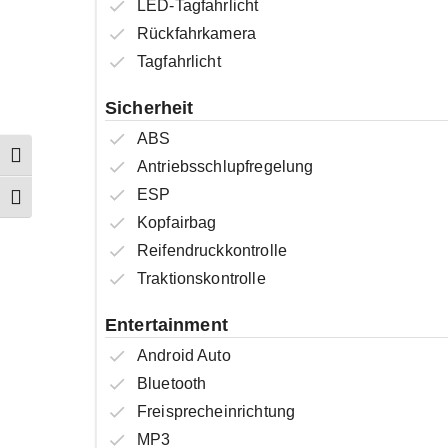
LED-Tagfahrlicht
Rückfahrkamera
Tagfahrlicht
Sicherheit
ABS
Umschalten auf hohe Kontraste
Antriebsschlupfregelung
ESP
Schrift vergrößern
Kopfairbag
Reifendruckkontrolle
Traktionskontrolle
Entertainment
Android Auto
Bluetooth
Freisprecheinrichtung
MP3