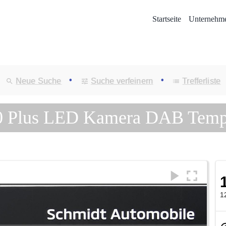
Startseite
Unternehm
•
•
Neue Suche
Suche verfeinern
Trefferliste
1.0 Plus LED Kamera DAB Tem
1