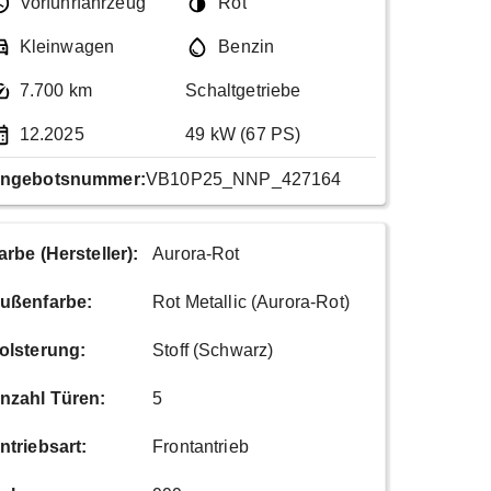
Vorführfahrzeug
Rot
Kleinwagen
Benzin
7.700 km
Schaltgetriebe
12.2025
49 kW (67 PS)
ngebotsnummer:
VB10P25_NNP_427164
arbe (Hersteller)
:
Aurora-Rot
ußenfarbe
:
Rot Metallic (Aurora-Rot)
olsterung
:
Stoff (Schwarz)
nzahl Türen
:
5
ntriebsart
:
Frontantrieb