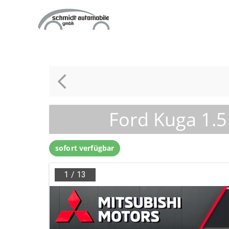
Zum
Inhalt
springen
Ford Kuga 1.5
sofort verfügbar
1
/
13