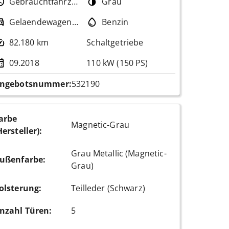
Gebrauchtfahrzeug
Grau
Gelaendewagen / Pickup
Benzin
82.180 km
Schaltgetriebe
09.2018
110 kW (150 PS)
ngebotsnummer:
532190
arbe
Magnetic-Grau
Hersteller)
:
Grau Metallic (Magnetic-
ußenfarbe
:
Grau)
olsterung
:
Teilleder (Schwarz)
nzahl Türen
:
5