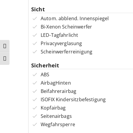
Sicht
Autom. abblend. Innenspiegel
Bi-Xenon Scheinwerfer
LED-Tagfahrlicht
Privacyverglasung
Umschalten auf hohe Kontraste
Scheinwerferreinigung
Schrift vergrößern
Sicherheit
ABS
AirbagHinten
Beifahrerairbag
ISOFIX Kindersitzbefestigung
Kopfairbag
Seitenairbags
Wegfahrsperre