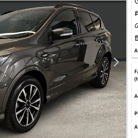
A
F
(
A
P
A