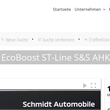
Startseite
Unternehmen
•
•
Neue Suche
Suche verfeinern
Trefferliste
 EcoBoost ST-Line S&S AHK
M