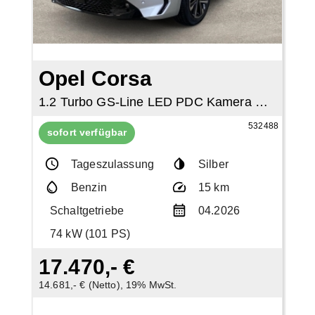
Opel Corsa
1.2 Turbo GS-Line LED PDC Kamera SHZ Klima
532488
sofort verfügbar
Tageszulassung
Silber
Benzin
15 km
Schaltgetriebe
04.2026
74 kW (101 PS)
17.470,- €
14.681,- € (Netto), 19% MwSt.