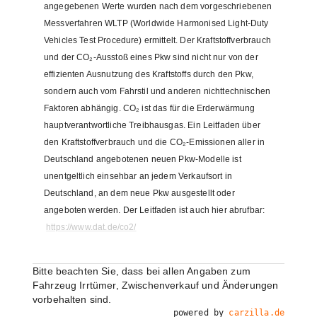
angegebenen Werte wurden nach dem vorgeschriebenen
Messverfahren WLTP (Worldwide Harmonised Light-Duty
Vehicles Test Procedure) ermittelt. Der Kraftstoffverbrauch
und der CO₂-Ausstoß eines Pkw sind nicht nur von der
effizienten Ausnutzung des Kraftstoffs durch den Pkw,
sondern auch vom Fahrstil und anderen nichttechnischen
Faktoren abhängig. CO₂ ist das für die Erderwärmung
hauptverantwortliche Treibhausgas. Ein Leitfaden über
den Kraftstoffverbrauch und die CO₂-Emissionen aller in
Deutschland angebotenen neuen Pkw-Modelle ist
unentgeltlich einsehbar an jedem Verkaufsort in
Deutschland, an dem neue Pkw ausgestellt oder
angeboten werden. Der Leitfaden ist auch hier abrufbar:
https://www.dat.de/co2/
Bitte beachten Sie, dass bei allen Angaben zum
Fahrzeug Irrtümer, Zwischenverkauf und Änderungen
vorbehalten sind.
powered by
carzilla.de