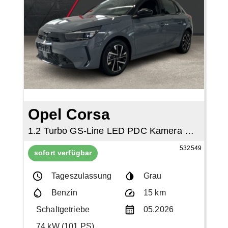
Opel Corsa
1.2 Turbo GS-Line LED PDC Kamera SHZ Klima
532549
sofort verfügbar
Tageszulassung
Grau
Benzin
15 km
Schaltgetriebe
05.2026
74 kW (101 PS)