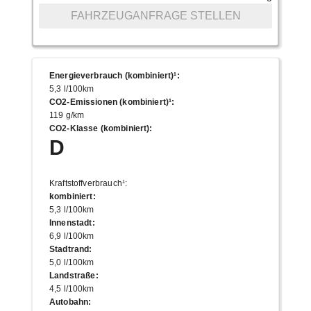
FAHRZEUGANFRAGE STELLEN
Energieverbrauch (kombiniert)¹
:
5,3 l/100km
CO2-Emissionen (kombiniert)¹
:
119 g/km
CO2-Klasse (kombiniert)
:
D
Kraftstoffverbrauch¹
:
kombiniert
:
5,3 l/100km
Innenstadt
:
6,9 l/100km
Stadtrand
:
5,0 l/100km
Landstraße
:
4,5 l/100km
Autobahn
: