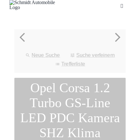
Zum
Toggle
Inhalt
Navigatio
springen
Startseite
Unternehmen
Neue Suche
Suche verfeinern
Fahrzeuge
Trefferliste
Opel Corsa 1.2
Neuheiten
Turbo GS-Line
Service
LED PDC Kamera
Bonuskarte
SHZ Klima