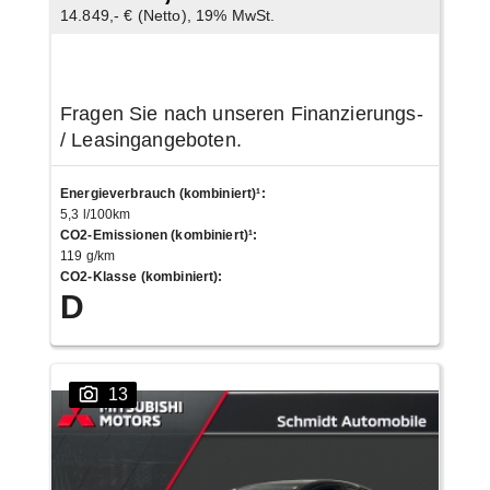
14.849,- € (Netto), 19% MwSt.
Fragen Sie nach unseren Finanzierungs-
/ Leasingangeboten.
Energieverbrauch (kombiniert)¹
:
5,3 l/100km
CO2-Emissionen (kombiniert)¹
:
119 g/km
CO2-Klasse (kombiniert)
:
D
13