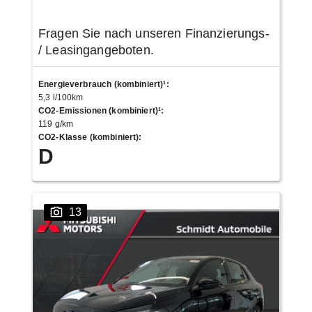
Fragen Sie nach unseren Finanzierungs-
/ Leasingangeboten.
Energieverbrauch (kombiniert)¹
:
5,3 l/100km
CO2-Emissionen (kombiniert)¹
:
119 g/km
CO2-Klasse (kombiniert)
:
D
13