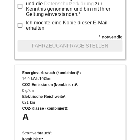
und die
Datenschutzerklärung
zur
Kenntnis genommen und bin mit Ihrer
Geltung einverstanden.*
Ich möchte eine Kopie dieser E-Mail
erhalten.
* notwendig
FAHRZEUGANFRAGE STELLEN
Energieverbrauch (kombiniert)¹
:
16,9 kWh/100km
CO2-Emissionen (kombiniert)¹
:
0 g/km
Elektrische Reichweite¹
:
621 km
CO2-Klasse (kombiniert)
:
A
Stromverbrauch¹
:
kombiniert
: