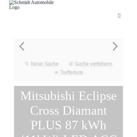
Zum
Inhalt
Toggle
springen
Navigatio
Startseite
Unternehmen
Neue Suche
Suche verfeinern
Fahrzeuge
Trefferliste
Mitsubishi Eclipse
Neuheiten
Cross Diamant
Service
PLUS 87 kWh
Bonuskarte