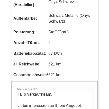
Onyx Schwarz
(Hersteller)
:
Schwarz Metallic (Onyx
Außenfarbe
:
Schwarz)
Polsterung
:
Stoff (Grau)
Anzahl Türen
:
5
Batteriekapazität
:
87
kWh
el. Reichweite¹
:
621 km
Gesamtreichweite¹
:
621
km
Ihre Nachricht
*