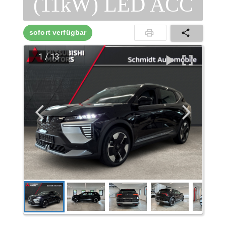
(11kW) LED ACC
sofort verfügbar
1
/
13