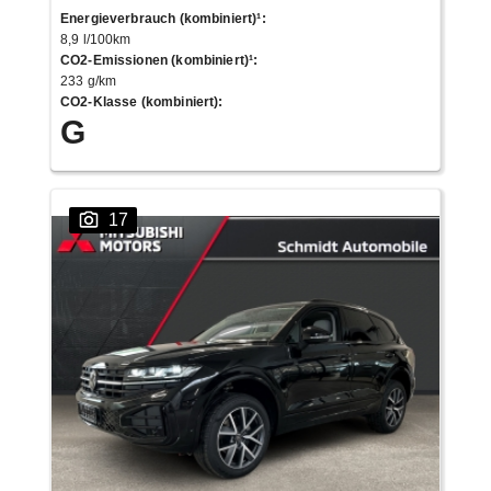
Energieverbrauch (kombiniert)¹
:
8,9 l/100km
CO2-Emissionen (kombiniert)¹
:
233 g/km
CO2-Klasse (kombiniert)
:
G
17