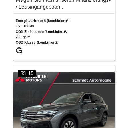
Fragen Sie nach unseren Finanzierungs-
/ Leasingangeboten.
Energieverbrauch (kombiniert)¹
:
8,9 l/100km
CO2-Emissionen (kombiniert)¹
:
233 g/km
CO2-Klasse (kombiniert)
:
G
15