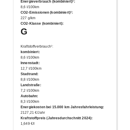
Energieverbrauch (kombiniert)¹
:
8,6 l/100km
CO2-Emissionen (kombiniert)¹
:
227 g/km
CO2-Klasse (kombiniert)
:
G
Kraftstoffverbrauch¹
:
kombiniert
:
8,6 l/100km
Innenstadt
:
12,7 l/100km
Stadtrand
:
8,8 l/100km
Landstraße
:
7,2 l/100km
Autobahn
:
8,3 l/100km
Energiekosten bei 15.000 km Jahresfahrleistung
:
2127,21 €/Jahr
Kraftstoffpreis (Jahresdurchschnitt 2024)
:
1,649 €/l