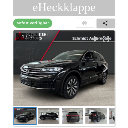
eHeckklappe
sofort verfügbar
1
/
15