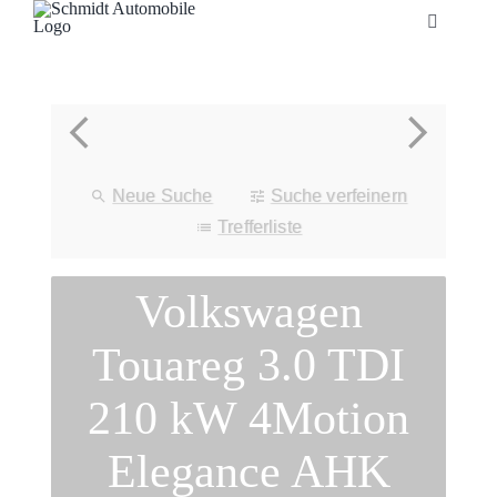
Zum
Toggle
Inhalt
Navigatio
springen
Startseite
Unternehmen
Neue Suche
Suche verfeinern
Fahrzeuge
Trefferliste
Volkswagen
Neuheiten
Touareg 3.0 TDI
Service
210 kW 4Motion
Bonuskarte
Elegance AHK