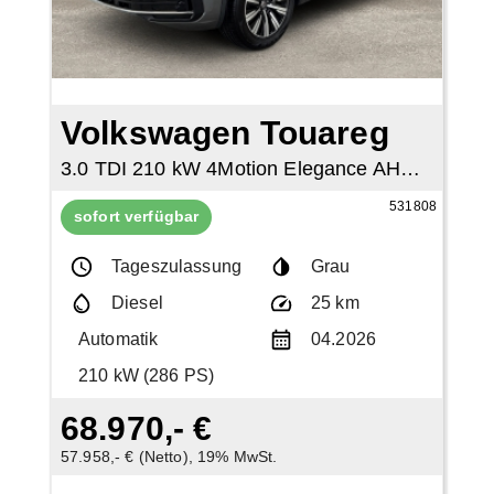
Volkswagen Touareg
3.0 TDI 210 kW 4Motion Elegance AHK eHeckklappe
531808
sofort verfügbar
Tageszulassung
Grau
Diesel
25 km
Automatik
04.2026
210 kW (286 PS)
68.970,- €
57.958,- € (Netto), 19% MwSt.