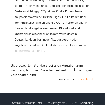
effizienten Ausnutzung des Kraftstoffs durch den Pkw,
sondern auch vom Fahrstil und anderen nichttechnischen
Faktoren abhängig. CO₂ ist das für die Erderwärmung
hauptverantwortliche Treibhausgas. Ein Leitfaden über
den Kraftstoffverbrauch und die CO₂-Emissionen aller in
Deutschland angebotenen neuen Pkw-Modelle ist
unentgeltlich einsehbar an jedem Verkaufsort in
Deutschland, an dem neue Pkw ausgestellt oder
angeboten werden. Der Leitfaden ist auch hier abrufbar:
https://www.dat.de/co2/
Bitte beachten Sie, dass bei allen Angaben zum
Fahrzeug Irrtümer, Zwischenverkauf und Änderungen
vorbehalten sind.
powered by
carzilla.de
Schmidt Automobile GmbH – Treuchtlinger Str. 31 – 91781 Weißenburg