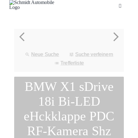
Zum
Toggle
Inhalt
Navigatio
springen
Startseite
Unternehmen
Neue Suche
Suche verfeinern
Fahrzeuge
Trefferliste
BMW X1 sDrive
Neuheiten
18i Bi-LED
Service
eHckklappe PDC
Bonuskarte
RF-Kamera Shz