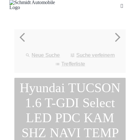
Zum
Toggle
Inhalt
Navigatio
springen
Startseite
Unternehmen
Neue Suche
Suche verfeinern
Fahrzeuge
Trefferliste
Hyundai TUCSON
Neuheiten
1.6 T-GDI Select
Service
LED PDC KAM
Bonuskarte
SHZ NAVI TEMP