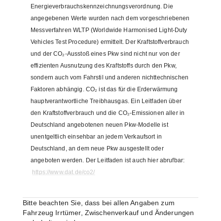
Energieverbrauchskennzeichnungsverordnung. Die
angegebenen Werte wurden nach dem vorgeschriebenen
Messverfahren WLTP (Worldwide Harmonised Light-Duty
Vehicles Test Procedure) ermittelt. Der Kraftstoffverbrauch
und der CO₂-Ausstoß eines Pkw sind nicht nur von der
effizienten Ausnutzung des Kraftstoffs durch den Pkw,
sondern auch vom Fahrstil und anderen nichttechnischen
Faktoren abhängig. CO₂ ist das für die Erderwärmung
hauptverantwortliche Treibhausgas. Ein Leitfaden über
den Kraftstoffverbrauch und die CO₂-Emissionen aller in
Deutschland angebotenen neuen Pkw-Modelle ist
unentgeltlich einsehbar an jedem Verkaufsort in
Deutschland, an dem neue Pkw ausgestellt oder
angeboten werden. Der Leitfaden ist auch hier abrufbar:
https://www.dat.de/co2/
Bitte beachten Sie, dass bei allen Angaben zum
Fahrzeug Irrtümer, Zwischenverkauf und Änderungen