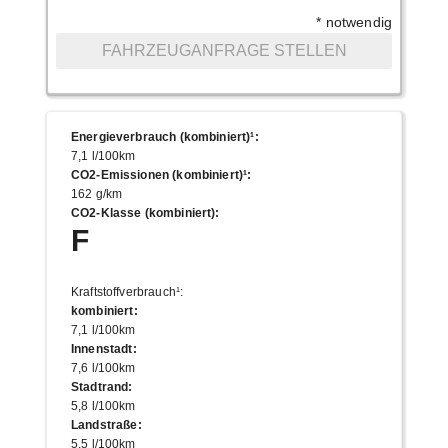
* notwendig
FAHRZEUGANFRAGE STELLEN
Energieverbrauch (kombiniert)¹
:
7,1 l/100km
CO2-Emissionen (kombiniert)¹
:
162 g/km
CO2-Klasse (kombiniert)
:
F
Kraftstoffverbrauch¹
:
kombiniert
:
7,1 l/100km
Innenstadt
:
7,6 l/100km
Stadtrand
:
5,8 l/100km
Landstraße
:
5,5 l/100km