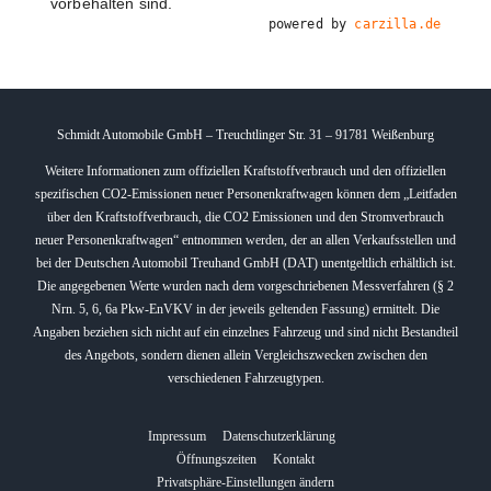
vorbehalten sind.
powered by
carzilla.de
Schmidt Automobile GmbH – Treuchtlinger Str. 31 – 91781 Weißenburg
Weitere Informationen zum offiziellen Kraftstoffverbrauch und den offiziellen
spezifischen CO2-Emissionen neuer Personenkraftwagen können dem „Leitfaden
über den Kraftstoffverbrauch, die CO2 Emissionen und den Stromverbrauch
neuer Personenkraftwagen“ entnommen werden, der an allen Verkaufsstellen und
bei der Deutschen Automobil Treuhand GmbH (DAT) unentgeltlich erhältlich ist.
Die angegebenen Werte wurden nach dem vorgeschriebenen Messverfahren (§ 2
Nrn. 5, 6, 6a Pkw-EnVKV in der jeweils geltenden Fassung) ermittelt. Die
Angaben beziehen sich nicht auf ein einzelnes Fahrzeug und sind nicht Bestandteil
des Angebots, sondern dienen allein Vergleichszwecken zwischen den
verschiedenen Fahrzeugtypen.
Impressum
Datenschutzerklärung
Öffnungszeiten
Kontakt
Privatsphäre-Einstellungen ändern