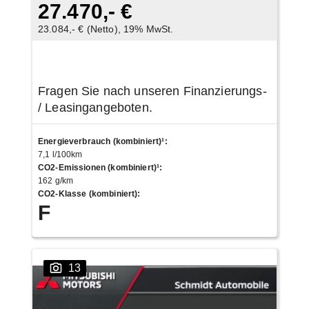
27.470,- €
23.084,- € (Netto), 19% MwSt.
Fragen Sie nach unseren Finanzierungs-
/ Leasingangeboten.
Energieverbrauch (kombiniert)¹
:
7,1 l/100km
CO2-Emissionen (kombiniert)¹
:
162 g/km
CO2-Klasse (kombiniert)
:
F
13