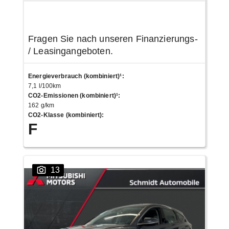
Fragen Sie nach unseren Finanzierungs-
/ Leasingangeboten.
Energieverbrauch (kombiniert)¹
:
7,1 l/100km
CO2-Emissionen (kombiniert)¹
:
162 g/km
CO2-Klasse (kombiniert)
:
F
13