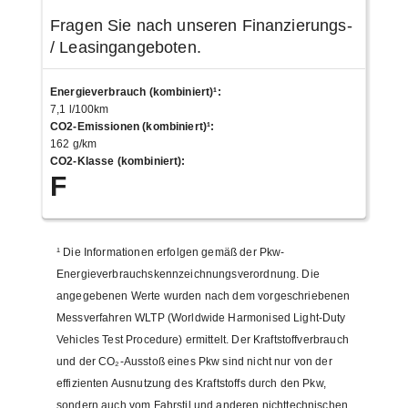
Fragen Sie nach unseren Finanzierungs-
/ Leasingangeboten.
Energieverbrauch (kombiniert)¹
:
7,1 l/100km
CO2-Emissionen (kombiniert)¹
:
162 g/km
CO2-Klasse (kombiniert)
:
F
¹
Die Informationen erfolgen gemäß der Pkw-
Energieverbrauchskennzeichnungsverordnung. Die
angegebenen Werte wurden nach dem vorgeschriebenen
Messverfahren WLTP (Worldwide Harmonised Light-Duty
Vehicles Test Procedure) ermittelt. Der Kraftstoffverbrauch
und der CO₂-Ausstoß eines Pkw sind nicht nur von der
effizienten Ausnutzung des Kraftstoffs durch den Pkw,
sondern auch vom Fahrstil und anderen nichttechnischen