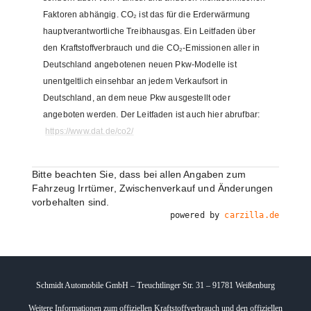
Faktoren abhängig. CO₂ ist das für die Erderwärmung
hauptverantwortliche Treibhausgas. Ein Leitfaden über
den Kraftstoffverbrauch und die CO₂-Emissionen aller in
Deutschland angebotenen neuen Pkw-Modelle ist
unentgeltlich einsehbar an jedem Verkaufsort in
Deutschland, an dem neue Pkw ausgestellt oder
angeboten werden. Der Leitfaden ist auch hier abrufbar:
https://www.dat.de/co2/
Bitte beachten Sie, dass bei allen Angaben zum
Fahrzeug Irrtümer, Zwischenverkauf und Änderungen
vorbehalten sind.
powered by
carzilla.de
Schmidt Automobile GmbH – Treuchtlinger Str. 31 – 91781 Weißenburg
Weitere Informationen zum offiziellen Kraftstoffverbrauch und den offiziellen