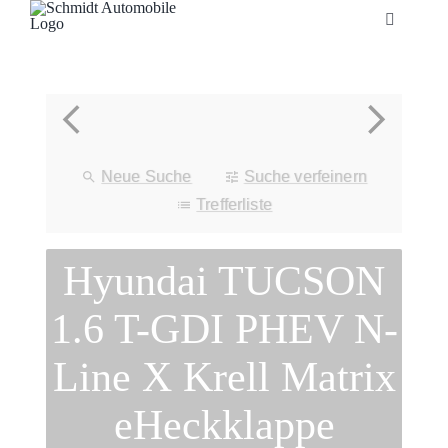
Zum
Toggle
Inhalt
Navigatio
springen
Startseite
Unternehmen
Neue Suche
Suche verfeinern
Fahrzeuge
Trefferliste
Hyundai TUCSON
Neuheiten
1.6 T-GDI PHEV N-
Service
Line X Krell Matrix
Bonuskarte
eHeckklappe