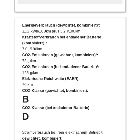
Energieverbrauch (gewichtet, kombiniert)¹
:
11,2 kWh/100km plus 3,2 l/100km
Kraftstoffverbrauch bei entladener Batterie
(kombiniert)¹
:
7,0 l/100km
CO2-Emissionen (gewichtet, kombiniert)¹
:
73 g/km
CO2-Emissionen (bei entladener Baterie)¹
:
125 g/km
Elektrische Reichweite (EAER)
:
70 km
CO2-Klasse (gewichtet, kombiniert)
:
B
CO2-Klasse (bei entladener Batterie)
:
D
Stromverbrauch bei rein elektrischem Betrieb¹
:
gewichtet, kombiniert
: