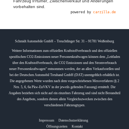
Fahrzeug Irrtümer, Zwischenverkauf und Änderungen
vorbehalten sind.
powered by
carzilla.de
Schmidt Automobile GmbH – Treuchtlinger Str. 31 – 91781 Weißenburg
Weitere Informationen zum offiziellen Kraftstoffverbrauch und den offiziellen
spezifischen CO2-Emissionen neuer Personenkraftwagen können dem „Leitfaden
über den Kraftstoffverbrauch, die CO2 Emissionen und den Stromverbrauch
neuer Personenkraftwagen“ entnommen werden, der an allen Verkaufsstellen und
bei der Deutschen Automobil Treuhand GmbH (DAT) unentgeltlich erhältlich ist.
Die angegebenen Werte wurden nach dem vorgeschriebenen Messverfahren (§ 2
Nrn. 5, 6, 6a Pkw-EnVKV in der jeweils geltenden Fassung) ermittelt. Die
Angaben beziehen sich nicht auf ein einzelnes Fahrzeug und sind nicht Bestandteil
des Angebots, sondern dienen allein Vergleichszwecken zwischen den
verschiedenen Fahrzeugtypen.
Impressum
Datenschutzerklärung
Öffnungszeiten
Kontakt