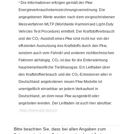
¹
Die Informationen erfolgen gemäß der Pkw-
Energieverbrauchskennzeichnungsverordnung. Die
angegebenen Werte wurden nach dem vorgeschriebenen
Messverfahren WLTP (Worldwide Harmonised Light-Duty
Vehicles Test Procedure) ermittelt. Der Kraftstoffverbrauch
und der CO₂-Ausstoß eines Pkw sind nicht nur von der
effizienten Ausnutzung des Kraftstoffs durch den Pkw,
sondern auch vom Fahrstil und anderen nichttechnischen
Faktoren abhängig. CO₂ ist das für die Erderwärmung
hauptverantwortliche Treibhausgas. Ein Leitfaden über
den Kraftstoffverbrauch und die CO₂-Emissionen aller in
Deutschland angebotenen neuen Pkw-Modelle ist
unentgeltlich einsehbar an jedem Verkaufsort in
Deutschland, an dem neue Pkw ausgestellt oder
angeboten werden. Der Leitfaden ist auch hier abrufbar:
https://www.dat.de/co2/
Bitte beachten Sie, dass bei allen Angaben zum