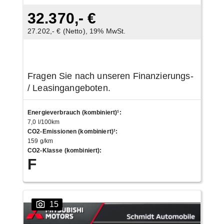
32.370,- €
27.202,- € (Netto), 19% MwSt.
Fragen Sie nach unseren Finanzierungs-
/ Leasingangeboten.
Energieverbrauch (kombiniert)¹
:
7,0 l/100km
CO2-Emissionen (kombiniert)¹
:
159 g/km
CO2-Klasse (kombiniert)
:
F
15