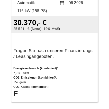
Automatik
06.2026
116 kW (158 PS)
30.370,- €
25.521,- € (Netto), 19% MwSt.
Fragen Sie nach unseren Finanzierungs-
/ Leasingangeboten.
Energieverbrauch (kombiniert)¹
:
7,0 l/100km
CO2-Emissionen (kombiniert)¹
:
159 g/km
CO2-Klasse (kombiniert)
:
F