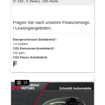
27.202,- € (Netto), 19% MwSt.
Fragen Sie nach unseren Finanzierungs-
/ Leasingangeboten.
Energieverbrauch (kombiniert)¹
:
7,0 l/100km
CO2-Emissionen (kombiniert)¹
:
159 g/km
CO2-Klasse (kombiniert)
:
F
15