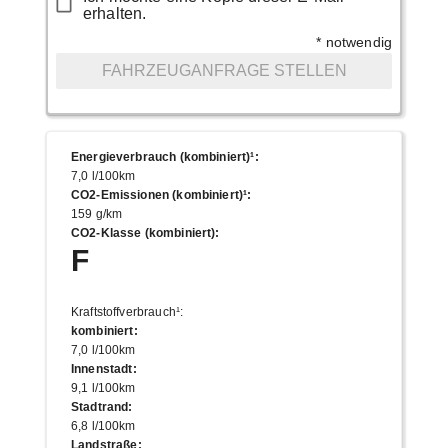
erhalten.
* notwendig
FAHRZEUGANFRAGE STELLEN
Energieverbrauch (kombiniert)¹
:
7,0 l/100km
CO2-Emissionen (kombiniert)¹
:
159 g/km
CO2-Klasse (kombiniert)
:
F
Kraftstoffverbrauch¹
:
kombiniert
:
7,0 l/100km
Innenstadt
:
9,1 l/100km
Stadtrand
:
6,8 l/100km
Landstraße
: