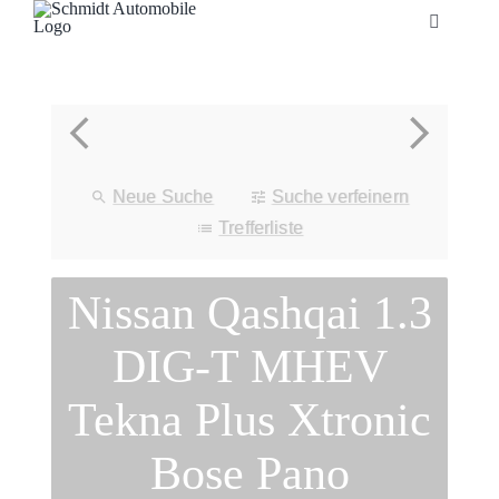
Zum
Toggle
Inhalt
Navigatio
springen
Startseite
Unternehmen
Neue Suche
Suche verfeinern
Fahrzeuge
Trefferliste
Nissan Qashqai 1.3
Neuheiten
DIG-T MHEV
Service
Tekna Plus Xtronic
Bonuskarte
Bose Pano