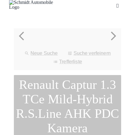
Zum
Toggle
Inhalt
Navigatio
springen
Startseite
Unternehmen
Neue Suche
Suche verfeinern
Fahrzeuge
Trefferliste
Renault Captur 1.3
Neuheiten
TCe Mild-Hybrid
Service
R.S.Line AHK PDC
Bonuskarte
Kamera