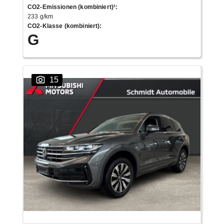
CO2-Emissionen (kombiniert)¹
:
233 g/km
CO2-Klasse (kombiniert)
:
G
15