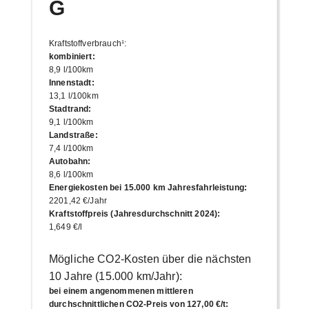
G
Kraftstoffverbrauch¹
:
kombiniert
:
8,9 l/100km
Innenstadt
:
13,1 l/100km
Stadtrand
:
9,1 l/100km
Landstraße
:
7,4 l/100km
Autobahn
:
8,6 l/100km
Energiekosten bei 15.000 km Jahresfahrleistung
:
2201,42 €/Jahr
Kraftstoffpreis (Jahresdurchschnitt 2024)
:
1,649 €/l
Mögliche CO2-Kosten über die nächsten
10 Jahre (15.000 km/Jahr):
bei einem angenommenen mittleren
durchschnittlichen CO2-Preis von 127,00 €/t
: