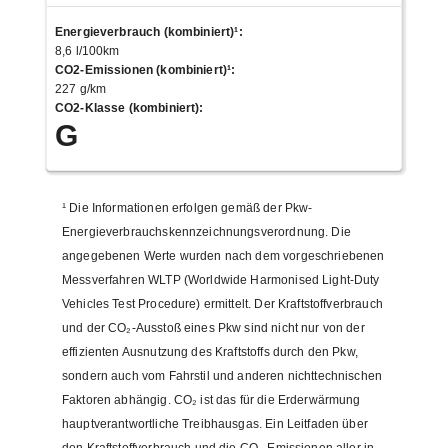
Energieverbrauch (kombiniert)¹
:
8,6 l/100km
CO2-Emissionen (kombiniert)¹
:
227 g/km
CO2-Klasse (kombiniert)
:
G
¹
Die Informationen erfolgen gemäß der Pkw-
Energieverbrauchskennzeichnungsverordnung. Die
angegebenen Werte wurden nach dem vorgeschriebenen
Messverfahren WLTP (Worldwide Harmonised Light-Duty
Vehicles Test Procedure) ermittelt. Der Kraftstoffverbrauch
und der CO₂-Ausstoß eines Pkw sind nicht nur von der
effizienten Ausnutzung des Kraftstoffs durch den Pkw,
sondern auch vom Fahrstil und anderen nichttechnischen
Faktoren abhängig. CO₂ ist das für die Erderwärmung
hauptverantwortliche Treibhausgas. Ein Leitfaden über