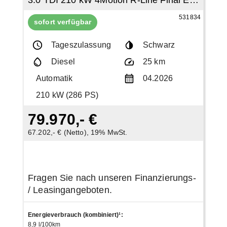
3.0 TDI 210 kW 4Motion R-Line Final Edition
531834
sofort verfügbar
Tageszulassung
Schwarz
Diesel
25 km
Automatik
04.2026
210 kW (286 PS)
79.970,- €
67.202,- € (Netto), 19% MwSt.
Fragen Sie nach unseren Finanzierungs-
/ Leasingangeboten.
Energieverbrauch (kombiniert)¹
:
8,9 l/100km