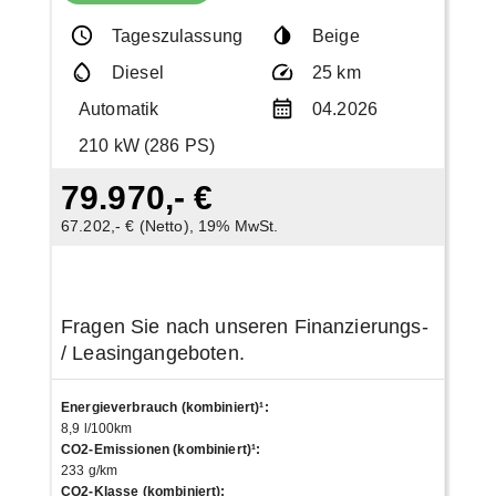
Tageszulassung
Beige
Diesel
25 km
Automatik
04.2026
210 kW (286 PS)
79.970,- €
67.202,- € (Netto), 19% MwSt.
Fragen Sie nach unseren Finanzierungs-
/ Leasingangeboten.
Energieverbrauch (kombiniert)¹
:
8,9 l/100km
CO2-Emissionen (kombiniert)¹
:
233 g/km
CO2-Klasse (kombiniert)
: