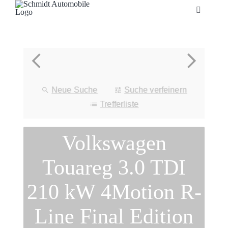
Zum
Toggle
Inhalt
Navigatio
springen
Startseite
Unternehmen
Neue Suche
Suche verfeinern
Fahrzeuge
Trefferliste
Volkswagen
Neuheiten
Touareg 3.0 TDI
Service
210 kW 4Motion R-
Bonuskarte
Line Final Edition