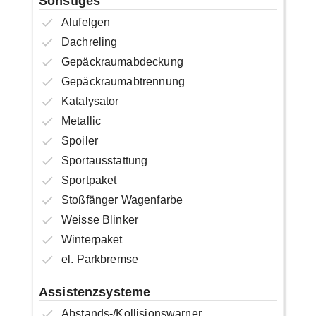
Sonstiges
Alufelgen
Dachreling
Gepäckraumabdeckung
Gepäckraumabtrennung
Katalysator
Metallic
Spoiler
Sportausstattung
Sportpaket
Stoßfänger Wagenfarbe
Weisse Blinker
Winterpaket
el. Parkbremse
Assistenzsysteme
Abstands-/Kollisionswarner