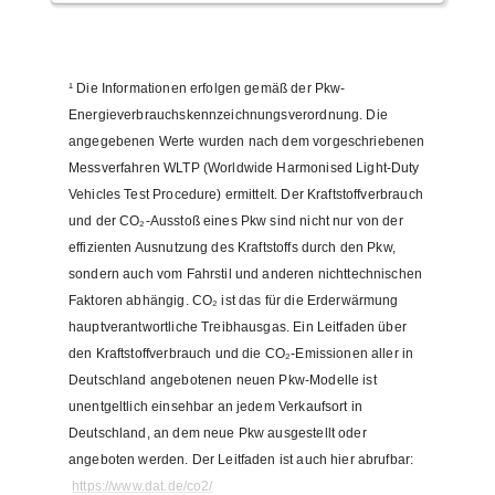
¹
Die Informationen erfolgen gemäß der Pkw-
Energieverbrauchskennzeichnungsverordnung. Die
angegebenen Werte wurden nach dem vorgeschriebenen
Messverfahren WLTP (Worldwide Harmonised Light-Duty
Vehicles Test Procedure) ermittelt. Der Kraftstoffverbrauch
und der CO₂-Ausstoß eines Pkw sind nicht nur von der
effizienten Ausnutzung des Kraftstoffs durch den Pkw,
sondern auch vom Fahrstil und anderen nichttechnischen
Faktoren abhängig. CO₂ ist das für die Erderwärmung
hauptverantwortliche Treibhausgas. Ein Leitfaden über
den Kraftstoffverbrauch und die CO₂-Emissionen aller in
Deutschland angebotenen neuen Pkw-Modelle ist
unentgeltlich einsehbar an jedem Verkaufsort in
Deutschland, an dem neue Pkw ausgestellt oder
angeboten werden. Der Leitfaden ist auch hier abrufbar:
https://www.dat.de/co2/