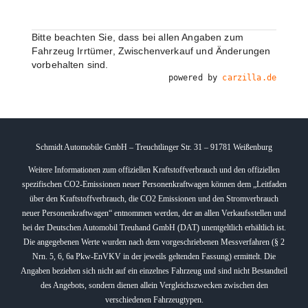
Bitte beachten Sie, dass bei allen Angaben zum
Fahrzeug Irrtümer, Zwischenverkauf und Änderungen
vorbehalten sind.
powered by
carzilla.de
Schmidt Automobile GmbH – Treuchtlinger Str. 31 – 91781 Weißenburg
Weitere Informationen zum offiziellen Kraftstoffverbrauch und den offiziellen
spezifischen CO2-Emissionen neuer Personenkraftwagen können dem „Leitfaden
über den Kraftstoffverbrauch, die CO2 Emissionen und den Stromverbrauch
neuer Personenkraftwagen“ entnommen werden, der an allen Verkaufsstellen und
bei der Deutschen Automobil Treuhand GmbH (DAT) unentgeltlich erhältlich ist.
Die angegebenen Werte wurden nach dem vorgeschriebenen Messverfahren (§ 2
Nrn. 5, 6, 6a Pkw-EnVKV in der jeweils geltenden Fassung) ermittelt. Die
Angaben beziehen sich nicht auf ein einzelnes Fahrzeug und sind nicht Bestandteil
des Angebots, sondern dienen allein Vergleichszwecken zwischen den
verschiedenen Fahrzeugtypen.