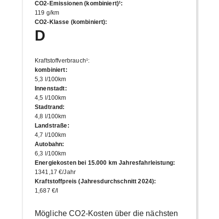
CO2-Emissionen (kombiniert)¹
:
119 g/km
CO2-Klasse (kombiniert)
:
D
Kraftstoffverbrauch¹
:
kombiniert
:
5,3 l/100km
Innenstadt
:
4,5 l/100km
Stadtrand
:
4,8 l/100km
Landstraße
:
4,7 l/100km
Autobahn
:
6,3 l/100km
Energiekosten bei 15.000 km Jahresfahrleistung
:
1341,17 €/Jahr
Kraftstoffpreis (Jahresdurchschnitt 2024)
:
1,687 €/l
Mögliche CO2-Kosten über die nächsten