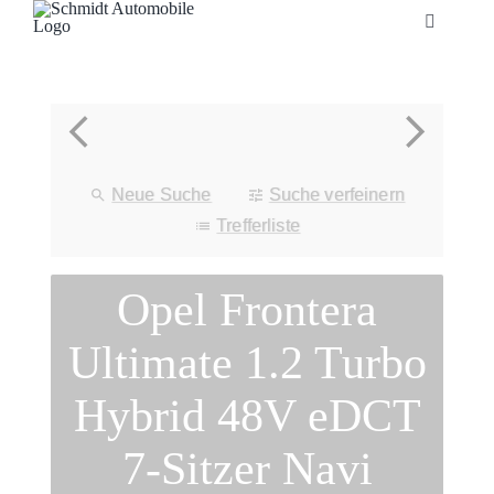
Zum
Toggle
Inhalt
Navigatio
springen
Startseite
Unternehmen
Neue Suche
Suche verfeinern
Fahrzeuge
Trefferliste
Opel Frontera
Neuheiten
Ultimate 1.2 Turbo
Service
Hybrid 48V eDCT
Bonuskarte
7-Sitzer Navi