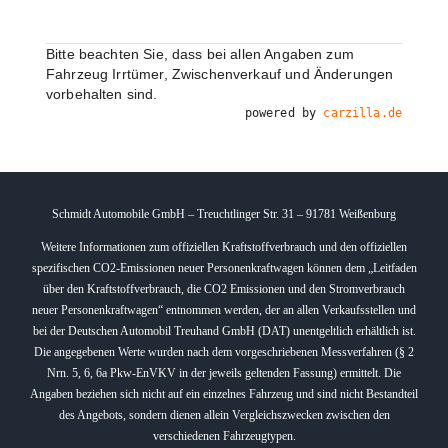
Bitte beachten Sie, dass bei allen Angaben zum
Fahrzeug Irrtümer, Zwischenverkauf und Änderungen
vorbehalten sind.
powered by
carzilla.de
Schmidt Automobile GmbH – Treuchtlinger Str. 31 – 91781 Weißenburg
Weitere Informationen zum offiziellen Kraftstoffverbrauch und den offiziellen
spezifischen CO2-Emissionen neuer Personenkraftwagen können dem „Leitfaden
über den Kraftstoffverbrauch, die CO2 Emissionen und den Stromverbrauch
neuer Personenkraftwagen“ entnommen werden, der an allen Verkaufsstellen und
bei der Deutschen Automobil Treuhand GmbH (DAT) unentgeltlich erhältlich ist.
Die angegebenen Werte wurden nach dem vorgeschriebenen Messverfahren (§ 2
Nrn. 5, 6, 6a Pkw-EnVKV in der jeweils geltenden Fassung) ermittelt. Die
Angaben beziehen sich nicht auf ein einzelnes Fahrzeug und sind nicht Bestandteil
des Angebots, sondern dienen allein Vergleichszwecken zwischen den
verschiedenen Fahrzeugtypen.