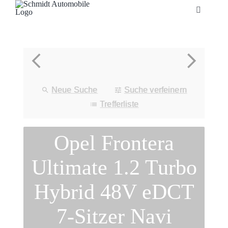
Zum
Toggle
Inhalt
Navigatio
springen
Startseite
Unternehmen
Neue Suche
Suche verfeinern
Fahrzeuge
Trefferliste
Opel Frontera
Neuheiten
Ultimate 1.2 Turbo
Service
Hybrid 48V eDCT
Bonuskarte
7-Sitzer Navi