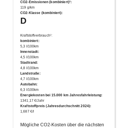
CO2-Emissionen (kombiniert)¹
:
119 g/km
CO2-Klasse (kombiniert)
:
D
Kraftstoffverbrauch¹
:
kombiniert
:
5,3 l/100km
Innenstadt
:
4,5 l/100km
Stadtrand
:
4,8 l/100km
Landstraße
:
4,7 l/100km
Autobahn
:
6,3 l/100km
Energiekosten bei 15.000 km Jahresfahrleistung
:
1341,17 €/Jahr
Kraftstoffpreis (Jahresdurchschnitt 2024)
:
1,687 €/l
Mögliche CO2-Kosten über die nächsten