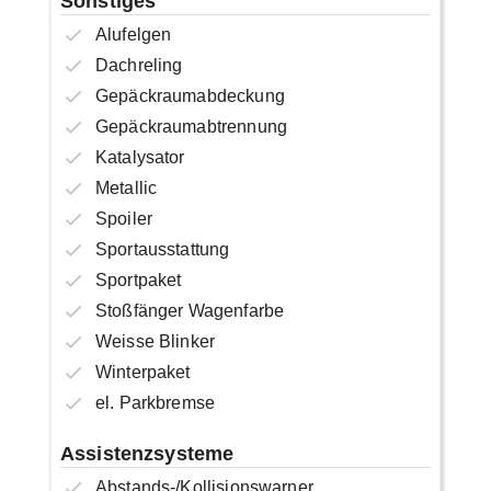
Sonstiges
Alufelgen
Dachreling
Gepäckraumabdeckung
Gepäckraumabtrennung
Katalysator
Metallic
Spoiler
Sportausstattung
Sportpaket
Stoßfänger Wagenfarbe
Weisse Blinker
Winterpaket
el. Parkbremse
Assistenzsysteme
Abstands-/Kollisionswarner