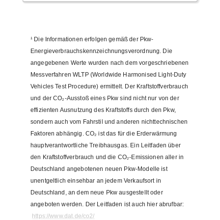
¹
Die Informationen erfolgen gemäß der Pkw-
Energieverbrauchskennzeichnungsverordnung. Die
angegebenen Werte wurden nach dem vorgeschriebenen
Messverfahren WLTP (Worldwide Harmonised Light-Duty
Vehicles Test Procedure) ermittelt. Der Kraftstoffverbrauch
und der CO₂-Ausstoß eines Pkw sind nicht nur von der
effizienten Ausnutzung des Kraftstoffs durch den Pkw,
sondern auch vom Fahrstil und anderen nichttechnischen
Faktoren abhängig. CO₂ ist das für die Erderwärmung
hauptverantwortliche Treibhausgas. Ein Leitfaden über
den Kraftstoffverbrauch und die CO₂-Emissionen aller in
Deutschland angebotenen neuen Pkw-Modelle ist
unentgeltlich einsehbar an jedem Verkaufsort in
Deutschland, an dem neue Pkw ausgestellt oder
angeboten werden. Der Leitfaden ist auch hier abrufbar:
https://www.dat.de/co2/