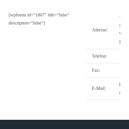
[wpforms id=“1807″ title=“false“
Treuc
description=“false“]
Str. 
Adresse:
Weiß
Baye
Telefon:
Fax:
info
E-Mail:
auto