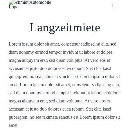
Zum
Toggle
Inhalt
Navigatio
springen
Startseite
Langzeitmiete
Unternehmen
Lorem ipsum dolor sit amet, consetetur sadipscing elitr, sed
diam nonumy eirmod tempor invidunt ut labore et dolore
Fahrzeuge
magna aliquyam erat, sed diam voluptua. At vero eos et
accusam et justo duo dolores et ea rebum. Stet clita kasd
gubergren, no sea takimata sanctus est Lorem ipsum dolor sit
Neuheiten
amet. Lorem ipsum dolor sit amet, consetetur sadipscing elitr,
sed diam nonumy eirmod tempor invidunt ut labore et dolore
Service
magna aliquyam erat, sed diam voluptua. At vero eos et
accusam et justo duo dolores et ea rebum. Stet clita kasd
Bonuskarte
gubergren, no sea takimata sanctus est Lorem ipsum dolor sit
amet.