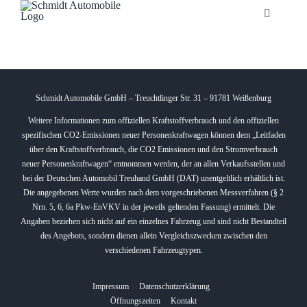
Zum
Toggle
Inhalt
Navigatio
springen
Startseite
Unternehmen
Schmidt Automobile GmbH – Treuchtlinger Str. 31 – 91781 Weißenburg
Weitere Informationen zum offiziellen Kraftstoffverbrauch und den offiziellen
spezifischen CO2-Emissionen neuer Personenkraftwagen können dem „Leitfaden
Fahrzeuge
über den Kraftstoffverbrauch, die CO2 Emissionen und den Stromverbrauch
neuer Personenkraftwagen“ entnommen werden, der an allen Verkaufsstellen und
bei der Deutschen Automobil Treuhand GmbH (DAT) unentgeltlich erhältlich ist.
Neuheiten
Die angegebenen Werte wurden nach dem vorgeschriebenen Messverfahren (§ 2
Nrn. 5, 6, 6a Pkw-EnVKV in der jeweils geltenden Fassung) ermittelt. Die
Angaben beziehen sich nicht auf ein einzelnes Fahrzeug und sind nicht Bestandteil
Service
des Angebots, sondern dienen allein Vergleichszwecken zwischen den
verschiedenen Fahrzeugtypen.
Bonuskarte
Impressum
Datenschutzerklärung
Öffnungszeiten
Kontakt