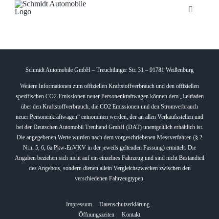
Zum
Toggle
Inhalt
Navigatio
springen
Startseite
Unternehmen
Schmidt Automobile GmbH – Treuchtlinger Str. 31 – 91781 Weißenburg
Weitere Informationen zum offiziellen Kraftstoffverbrauch und den offiziellen
spezifischen CO2-Emissionen neuer Personenkraftwagen können dem „Leitfaden
Fahrzeuge
über den Kraftstoffverbrauch, die CO2 Emissionen und den Stromverbrauch
neuer Personenkraftwagen“ entnommen werden, der an allen Verkaufsstellen und
bei der Deutschen Automobil Treuhand GmbH (DAT) unentgeltlich erhältlich ist.
Neuheiten
Die angegebenen Werte wurden nach dem vorgeschriebenen Messverfahren (§ 2
Nrn. 5, 6, 6a Pkw-EnVKV in der jeweils geltenden Fassung) ermittelt. Die
Angaben beziehen sich nicht auf ein einzelnes Fahrzeug und sind nicht Bestandteil
Service
des Angebots, sondern dienen allein Vergleichszwecken zwischen den
verschiedenen Fahrzeugtypen.
Bonuskarte
Impressum
Datenschutzerklärung
Öffnungszeiten
Kontakt