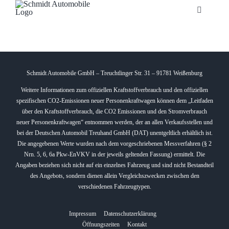
Zum
Toggle
Inhalt
Navigatio
springen
Startseite
Unternehmen
Schmidt Automobile GmbH – Treuchtlinger Str. 31 – 91781 Weißenburg
Weitere Informationen zum offiziellen Kraftstoffverbrauch und den offiziellen
spezifischen CO2-Emissionen neuer Personenkraftwagen können dem „Leitfaden
Fahrzeuge
über den Kraftstoffverbrauch, die CO2 Emissionen und den Stromverbrauch
neuer Personenkraftwagen“ entnommen werden, der an allen Verkaufsstellen und
bei der Deutschen Automobil Treuhand GmbH (DAT) unentgeltlich erhältlich ist.
Neuheiten
Die angegebenen Werte wurden nach dem vorgeschriebenen Messverfahren (§ 2
Nrn. 5, 6, 6a Pkw-EnVKV in der jeweils geltenden Fassung) ermittelt. Die
Angaben beziehen sich nicht auf ein einzelnes Fahrzeug und sind nicht Bestandteil
Service
des Angebots, sondern dienen allein Vergleichszwecken zwischen den
verschiedenen Fahrzeugtypen.
Bonuskarte
Impressum
Datenschutzerklärung
Öffnungszeiten
Kontakt