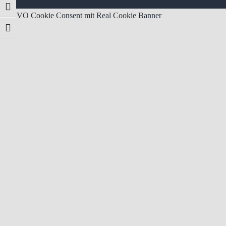
Umschalten auf hohe Kontraste
DSGVO Cookie Consent mit Real Cookie Banner
Schrift vergrößern