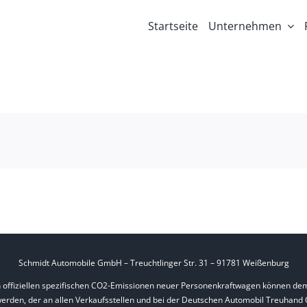
Startseite
Unternehmen
Schmidt Automobile GmbH – Treuchtlinger Str. 31 – 91781 Weißenburg
en offiziellen spezifischen CO2-Emissionen neuer Personenkraftwagen können dem
en, der an allen Verkaufsstellen und bei der Deutschen Automobil Treuhand Gm