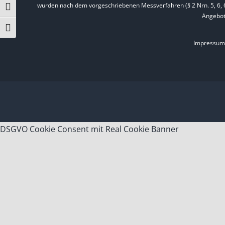
wurden nach dem vorgeschriebenen Messverfahren (§ 2 Nrn. 5, 6, 6a
Umschalten auf hohe Kontraste
Angebot
Schrift vergrößern
Impressum
DSGVO Cookie Consent mit Real Cookie Banner