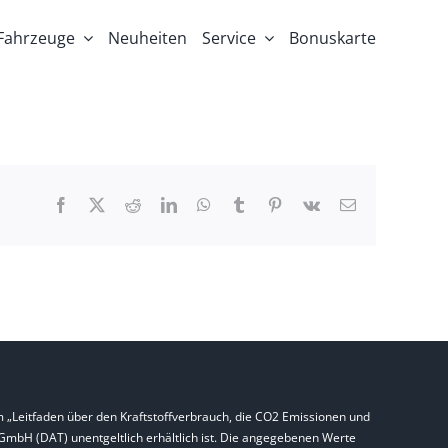
Fahrzeuge
Neuheiten
Service
Bonuskarte
Facebook
X
Reddit
LinkedIn
WhatsApp
Tumblr
Pinterest
Vk
E-
Mail
 „Leitfaden über den Kraftstoffverbrauch, die CO2 Emissionen und
bH (DAT) unentgeltlich erhältlich ist. Die angegebenen Werte