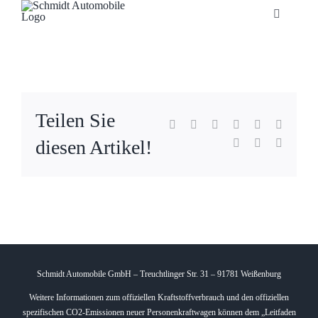
Zum
Toggle
Inhalt
Navigatio
springen
Startseite
Unternehmen
Teilen Sie
Facebook
X
Reddit
LinkedIn
WhatsApp
Tumblr
diesen Artikel!
Pinterest
Vk
E-
Fahrzeuge
Mail
Neuheiten
Service
Schmidt Automobile GmbH – Treuchtlinger Str. 31 – 91781 Weißenburg
Bonuskarte
Weitere Informationen zum offiziellen Kraftstoffverbrauch und den offiziellen
spezifischen CO2-Emissionen neuer Personenkraftwagen können dem „Leitfaden